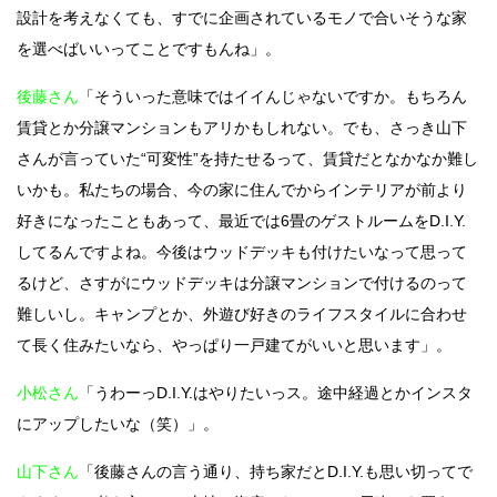
設計を考えなくても、すでに企画されているモノで合いそうな家
を選べばいいってことですもんね」。
後藤さん
「そういった意味ではイイんじゃないですか。もちろん
賃貸とか分譲マンションもアリかもしれない。でも、さっき山下
さんが言っていた“可変性”を持たせるって、賃貸だとなかなか難し
いかも。私たちの場合、今の家に住んでからインテリアが前より
好きになったこともあって、最近では6畳のゲストルームをD.I.Y.
してるんですよね。今後はウッドデッキも付けたいなって思って
るけど、さすがにウッドデッキは分譲マンションで付けるのって
難しいし。キャンプとか、外遊び好きのライフスタイルに合わせ
て長く住みたいなら、やっぱり一戸建てがいいと思います」。
小松さん
「うわーっD.I.Y.はやりたいっス。途中経過とかインスタ
にアップしたいな（笑）」。
山下さん
「後藤さんの言う通り、持ち家だとD.I.Y.も思い切ってで