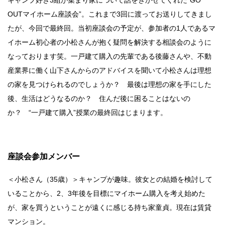
キャンプ好き3組が集まり家について話をきかせてくれた“GO
OUTマイホーム座談会”。これまで3回に渡ってお送りしてきまし
たが、今回で最終回。当初座談会の予定が、参加者の1人であるマ
イホーム初心者の小松さんが抱く疑問を解決する相談会のように
なっております笑。一戸建て購入の先輩である後藤さんや、不動
産業界に働く山下さんからのアドバイスを聞いて小松さんは理想
の家を見つけられるのでしょうか？ 最後は理想の家を手にした
後、生活はどうなるのか？ 住んだ後に困ることはないの
か？ “一戸建て購入”授業の最終回はじまります。
座談会参加メンバー
＜小松さん（35歳）＞キャンプが趣味。彼女との結婚を検討して
いることから、2、3年後を目標にマイホーム購入を考え始めた
が、家を買うということが遠くに感じる持ち家童貞。現在は賃貸
マンション。