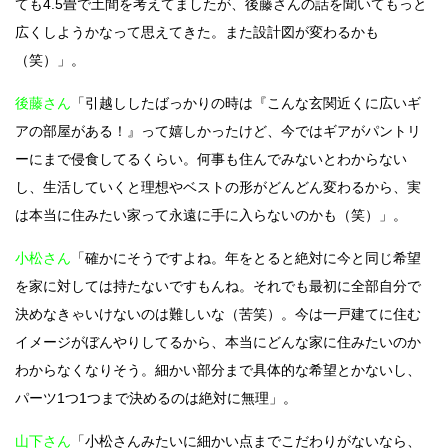
ても4.5畳で土間を考えてましたが、後藤さんの話を聞いてもっと
広くしようかなって思えてきた。また設計図が変わるかも
（笑）」。
後藤さん
「引越ししたばっかりの時は『こんな玄関近くに広いギ
アの部屋がある！』って嬉しかったけど、今ではギアがパントリ
ーにまで侵食してるくらい。何事も住んでみないとわからない
し、生活していくと理想やベストの形がどんどん変わるから、実
は本当に住みたい家って永遠に手に入らないのかも（笑）」。
小松さん
「確かにそうですよね。年をとると絶対に今と同じ希望
を家に対しては持たないですもんね。それでも最初に全部自分で
決めなきゃいけないのは難しいな（苦笑）。今は一戸建てに住む
イメージがぼんやりしてるから、本当にどんな家に住みたいのか
わからなくなりそう。細かい部分まで具体的な希望とかないし、
パーツ1つ1つまで決めるのは絶対に無理」。
山下さん
「小松さんみたいに細かい点までこだわりがないなら、