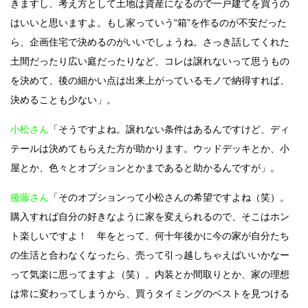
きますし、考え方として土地は資産になるので一戸建てを買うの
はいいと思いますよ。もし家っていう“箱”を作るのが不安だった
ら、企画住宅で決めるのがいいでしょうね。さっき話してくれた
土間だったり広い庭だったりなど、コレは譲れないって思うもの
を決めて、後の細かい点は出来上がっているモノで納得すれば、
決めることも少ない」。
小松さん
「そうですよね。譲れない条件はあるんですけど、ディ
テールは決めてもらえた方が助かります。ウッドデッキとか、小
屋とか、色々とオプションとかまであると助かるんですが」。
後藤さん
「そのオプションって小松さんの希望ですよね（笑）。
購入すれば自分の好きなように家を変えられるので、そこはホン
ト楽しいですよ！ 年をとって、何十年後かに今の家が自分たち
の生活と合わなくなったら、売って引っ越しちゃえばいいかなー
って気楽に思ってますよ（笑）。内装とか間取りとか、家の理想
は常に変わってしまうから、買うタイミングのベストを見つける