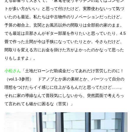
える影響って大きくて。『家電を使うキッチンの近くはコンセン
トが多い方がいい』と思って付けたけど、実際使わないって気づ
いたのも最近。私たちは中古物件のリノベーションだったけど、
予算の都合上、玄関とお風呂以外の間取りは全部前の家のまま。
でも最近は旦那さんがギター部屋を作りたいと思っていたり、4.5
畳で作った土間が今は手狭になっていたりとか。今さらだけど、
間取りを変える方にお金を掛けた方がよかったのかなって思った
りもしますよ」。
小松さん
「土地だローンだ助成金だってあれだけ苦労したのに！
（vol.1-3参照） ドアノブとか床の素材とか、パーツって自分の
理想をつけたらイイ感じに仕上がるもんだと思ってたけど……。
それに家の導線なんて普段気にしないから、突然図面で考えろっ
て言われても確かに困るな（苦笑）」