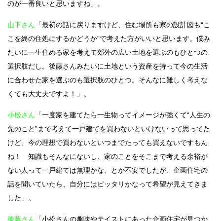
のが一番良いと思いますね」。
山下さん
「最初の話に戻りますけど、住む場所も家の設計図も“こ
こを終の住処にするかどうか”で考えた方がいいと思います。僕み
たいに一生住める家を考えて郊外の広い土地を選ぶのもひとつの
選択肢だし。後藤さんみたいに土地という資産を持って今の生活
に合わせた家を選ぶのも選択肢のひとつ。そんなに難しく考えな
くても大丈夫ですよ！」。
小松さん
「一度家を建てたら一生物ってイメージが強くて“人生の
先のこと”まで考えて一戸建てを買わないといけないって思ってた
けど、今の理想で買わないといつまでたっても買えないですもん
ね！ 知識もそんなにないし、家のことをそこまで考える余裕が
ない人って一戸建ては無理かな、とか不安でしたが、企画住宅の
話を聞いていたら、自分にはピッタリかなって希望が見えてきま
した」。
後藤さん
「小松さんの趣味やテイストにあった企画住宅が見つか