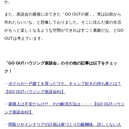
か。
また、座談会の最後に出てきた「GO OUTの家」。実は以前から
作れたらいいな、と想像しておりました。そこに住んだ後の生活
がもっと楽しくなるような空間ができればすごく素敵だな、とGO
OUTは考えています。
「GO OUTハウジング座談会」のその他の記事は以下をチェッ
ク！
・
ボクらが一戸建てを買ったワケ。キャンプ好きの持ち家とは？
【GO OUTハウジング座談会#1】
・
家購入は不安だらけ!? その解消方法は・・・【GO OUTハウジ
ング座談会#2】
・
間取りやインテリアの計画は家づくりの醍醐味。詳しくない人