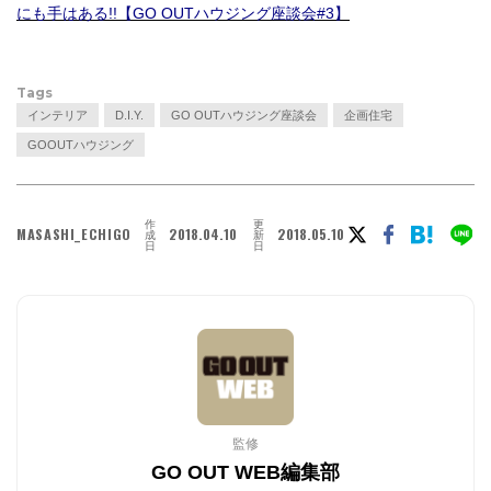
にも手はある!!【GO OUTハウジング座談会#3】
Tags
インテリア
D.I.Y.
GO OUTハウジング座談会
企画住宅
GOOUTハウジング
作
更
MASASHI_ECHIGO
2018.04.10
2018.05.10
成
新
日
日
監修
GO OUT WEB編集部