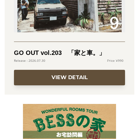
GO OUT vol.203 「家と車。」
990
2026.07.30
VIEW DETAIL