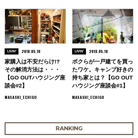
2018.05.10
2018.05.10
LIVIN'
LIVIN'
家購入は不安だらけ!?
ボクらが一戸建てを買っ
その解消方法は・・・
たワケ。キャンプ好きの
【GO OUTハウジング座
持ち家とは？【GO OUT
談会#2】
ハウジング座談会#1】
MASASHI_ECHIGO
MASASHI_ECHIGO
RANKING