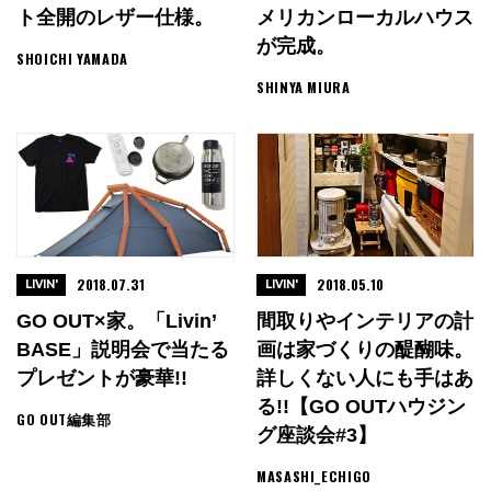
ト全開のレザー仕様。
メリカンローカルハウス
が完成。
SHOICHI YAMADA
SHINYA MIURA
2018.07.31
2018.05.10
LIVIN'
LIVIN'
GO OUT×家。「Livin’
間取りやインテリアの計
BASE」説明会で当たる
画は家づくりの醍醐味。
プレゼントが豪華!!
詳しくない人にも手はあ
る!!【GO OUTハウジン
GO OUT編集部
グ座談会#3】
MASASHI_ECHIGO