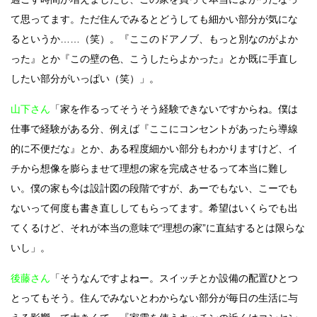
て思ってます。ただ住んでみるとどうしても細かい部分が気にな
るというか……（笑）。『ここのドアノブ、もっと別なのがよか
った』とか『この壁の色、こうしたらよかった』とか既に手直し
したい部分がいっぱい（笑）」。
山下さん
「家を作るってそうそう経験できないですからね。僕は
仕事で経験がある分、例えば『ここにコンセントがあったら導線
的に不便だな』とか、ある程度細かい部分もわかりますけど、イ
チから想像を膨らませて理想の家を完成させるって本当に難し
い。僕の家も今は設計図の段階ですが、あーでもない、こーでも
ないって何度も書き直ししてもらってます。希望はいくらでも出
てくるけど、それが本当の意味で“理想の家”に直結するとは限らな
いし」。
後藤さん
「そうなんですよねー。スイッチとか設備の配置ひとつ
とってもそう。住んでみないとわからない部分が毎日の生活に与