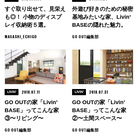
すぐ取り出せて、見栄え
外遊び好きのための秘密
も◎！ 小物のディスプ
基地みたいな家、Livin’
レイ収納術５選。
BASEの隠れた魅力。
MASASHI_ECHIGO
GO OUT編集部
2018.07.11
2018.07.31
LIVIN'
LIVIN'
GO OUTの家「Livin’
GO OUTの家「Livin’
BASE」ってこんな家
BASE」ってこんな家
③〜リビング〜
②〜土間スペース〜
GO OUT編集部
GO OUT編集部