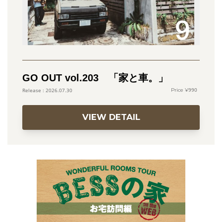
GO OUT vol.203 「家と車。」
990
2026.07.30
VIEW DETAIL