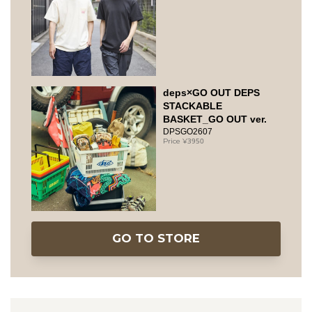
deps×GO OUT DEPS
STACKABLE
BASKET_GO OUT ver.
DPSGO2607
3950
GO TO STORE