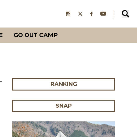
E
GO OUT CAMP
RANKING
SNAP