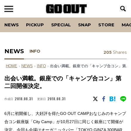
NEWS
PICKUP
SPECIAL
SNAP
STORE
MA
NEWS
INFO
205
Shares
HOME
›
NEWS
›
INFO
›
出会い満載。銀座での「キャンプ合コン」第二
出会い満載。銀座での「キャンプ合コン」第
二回開催決定。
2018.08.31
2018.08.31
作成日
更新日
6月に初開催し、大好評を得たGO OUT CAMPおなじみのキャンプ
合コン銀座版「City Camp」が10月27日に同じく銀座にて開催が
決定。今回も会場はオーガニックバー「
TOKYO GINZA 300BAR