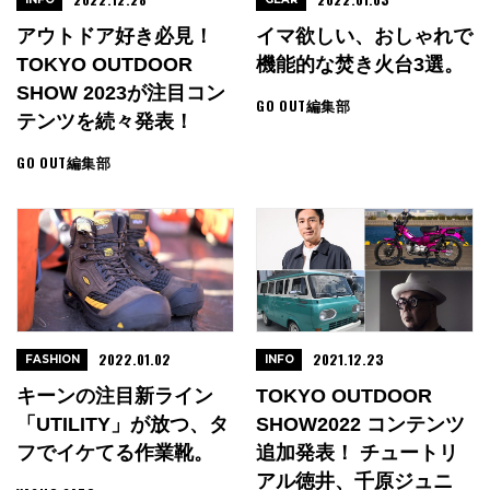
アウトドア好き必見！
イマ欲しい、おしゃれで
TOKYO OUTDOOR
機能的な焚き火台3選。
SHOW 2023が注目コン
GO OUT編集部
テンツを続々発表！
GO OUT編集部
2022.01.02
2021.12.23
FASHION
INFO
キーンの注目新ライン
TOKYO OUTDOOR
「UTILITY」が放つ、タ
SHOW2022 コンテンツ
フでイケてる作業靴。
追加発表！ チュートリ
アル徳井、千原ジュニ