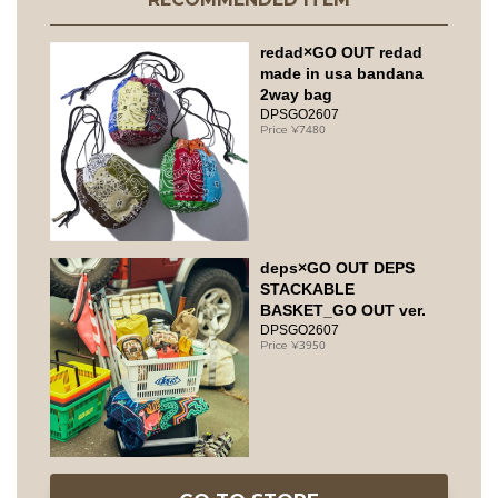
redad×GO OUT redad
made in usa bandana
2way bag
DPSGO2607
7480
deps×GO OUT DEPS
STACKABLE
BASKET_GO OUT ver.
DPSGO2607
3950