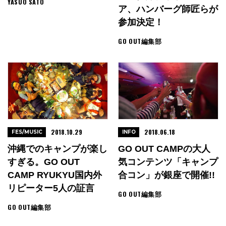
YASUO SATO
ア、ハンバーグ師匠らが
参加決定！
GO OUT編集部
2018.10.29
2018.06.18
FES/MUSIC
INFO
沖縄でのキャンプが楽し
GO OUT CAMPの大人
すぎる。GO OUT
気コンテンツ「キャンプ
CAMP RYUKYU国内外
合コン」が銀座で開催!!
リピーター5人の証言
GO OUT編集部
GO OUT編集部