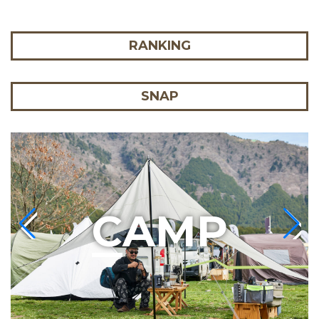
RANKING
SNAP
C
AMP