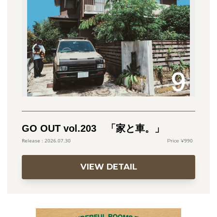
GO OUT vol.203 「家と車。」
990
2026.07.30
VIEW DETAIL