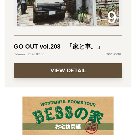
GO OUT vol.203 「家と車。」
990
2026.07.30
VIEW DETAIL