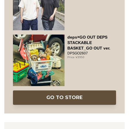
deps×GO OUT DEPS
STACKABLE
BASKET_GO OUT ver.
DPSGO2607
3950
GO TO STORE