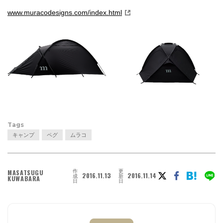
www.muracodesigns.com/index.html
Tags
キャンプ
ペグ
ムラコ
作
更
MASATSUGU
2016.11.13
2016.11.14
成
新
KUWABARA
日
日