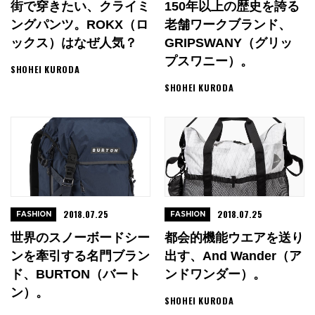
街で穿きたい、クライミ
150年以上の歴史を誇る
ングパンツ。ROKX（ロ
老舗ワークブランド、
ックス）はなぜ人気？
GRIPSWANY（グリッ
プスワニー）。
SHOHEI KURODA
SHOHEI KURODA
2018.07.25
2018.07.25
FASHION
FASHION
世界のスノーボードシー
都会的機能ウエアを送り
ンを牽引する名門ブラン
出す、and Wander（ア
ド、BURTON（バート
ンドワンダー）。
ン）。
SHOHEI KURODA