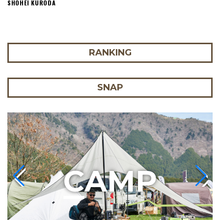
SHOHEI KURODA
RANKING
SNAP
C
AMP