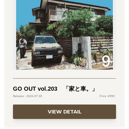
GO OUT vol.203 「家と車。」
990
2026.07.30
VIEW DETAIL