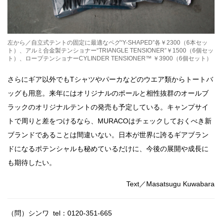
左から／自立式テントの固定に最適なペグ“Y-SHAPED”各￥2300（6本セッ
ト）、アルミ合金製テンショナー“TRIANGLE TENSIONER”￥1500（6個セッ
ト）、ロープテンショナーCYLINDER TENSIONER™ ￥3900（6個セット）
さらにギア以外でもTシャツやパーカなどのウエア類からトートバ
ッグも用意。来年にはオリジナルのポールと相性抜群のオールブ
ラックのオリジナルテントの発売も予定している。キャンプサイ
トで周りと差をつけるなら、MURACOはチェックしておくべき新
ブランドであることは間違いない。日本が世界に誇るギアブラン
ドになるポテンシャルも秘めているだけに、今後の展開や成長に
も期待したい。
Text／Masatsugu Kuwabara
（問）シンワ tel：
0120-351-665