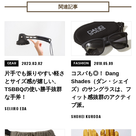
関連記事
2023.03.02
2018.05.09
GEAR
FASHION
片手でも振りやすい軽さ
コスパも◎！ Dang
とサイズ感が嬉しい、
Shades（ダン・シェイ
TSBBQの使い勝手抜群
ズ）のサングラスは、フ
な手斧！
ィット感抜群のアクティ
ブ派。
SEIJIRO EDA
SHOHEI KURODA