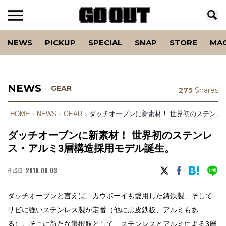
NEWS
PICKUP
SPECIAL
SNAP
STORE
MA
NEWS
GEAR
275
Shares
HOME
›
NEWS
›
GEAR
›
ダッチオーブンに新素材！ 世界初のステンレ
ダッチオーブンに新素材！ 世界初のステンレ
ス・アルミ3層構造採用モデル誕生。
2018.08.03
作成日
ダッチオーブンと言えば、カウボーイも愛用した鋳鉄製、そして
サビに強いステンレス製が定番（他に黒皮鉄板、アルミもあ
る）。そこに新たな選択肢として、ステンレスとアルミによる3層