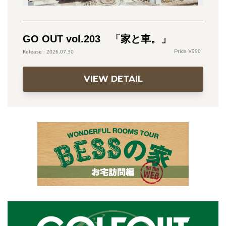
GO OUT vol.203 「家と車。」
990
2026.07.30
VIEW DETAIL