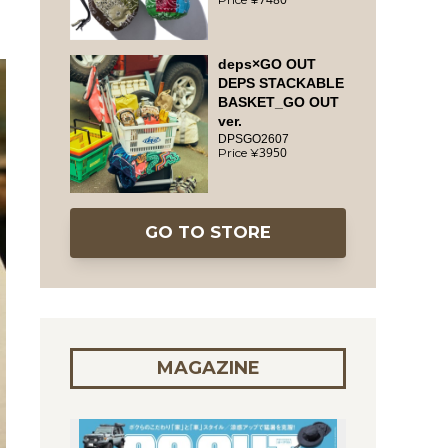
deps×GO OUT
DEPS STACKABLE
BASKET_GO OUT
ver.
DPSGO2607
3950
GO TO STORE
MAGAZINE