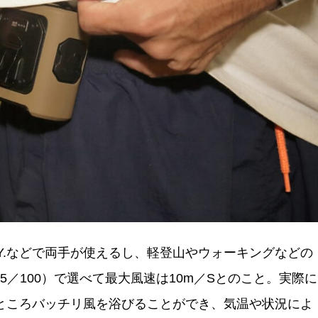
.Y.などで両手が使えるし、軽登山やウォーキングなどの
75／100）で選べて最大風速は10m／Sとのこと。実際に
ところバッチリ風を浴びることができ、気温や状況によ