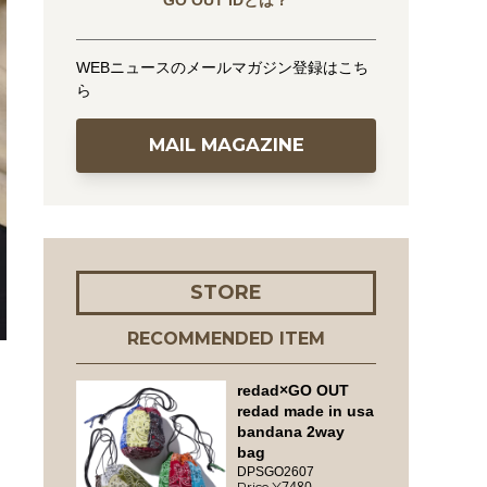
GO OUT IDとは？
WEBニュースのメールマガジン登録はこち
ら
MAIL MAGAZINE
STORE
RECOMMENDED ITEM
redad×GO OUT
redad made in usa
bandana 2way
bag
DPSGO2607
7480