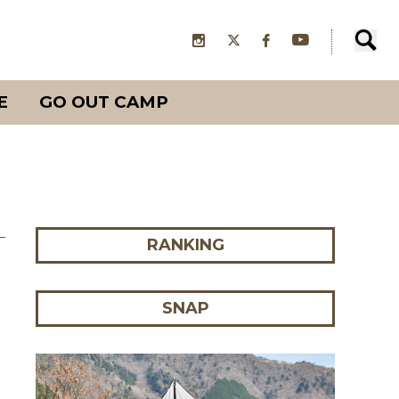
E
GO OUT CAMP
RANKING
SNAP