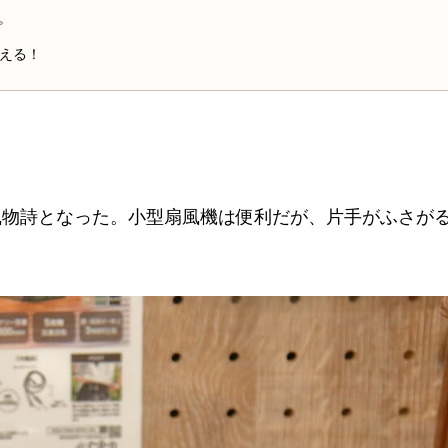
。
える！
風物詩となった。小型扇風機は便利だが、片手がふさが