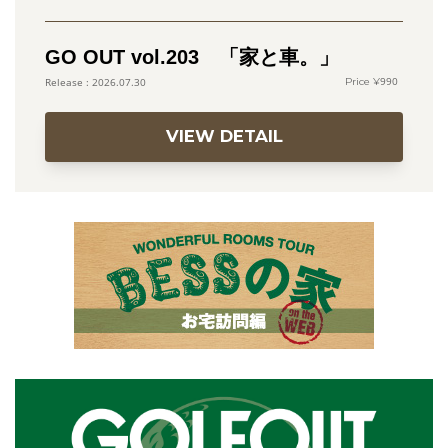
GO OUT vol.203 「家と車。」
990
2026.07.30
VIEW DETAIL