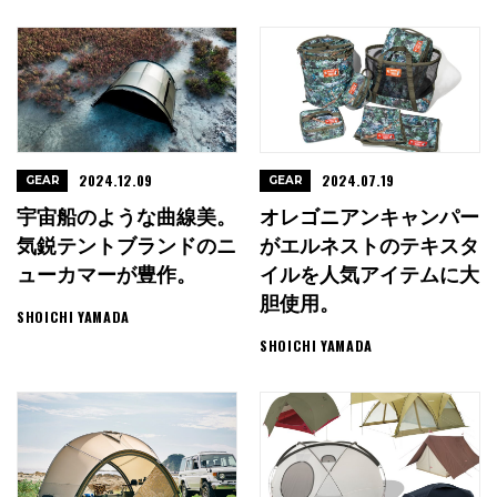
2024.12.09
2024.07.19
GEAR
GEAR
宇宙船のような曲線美。
オレゴニアンキャンパー
気鋭テントブランドのニ
がエルネストのテキスタ
ューカマーが豊作。
イルを人気アイテムに大
胆使用。
SHOICHI YAMADA
SHOICHI YAMADA