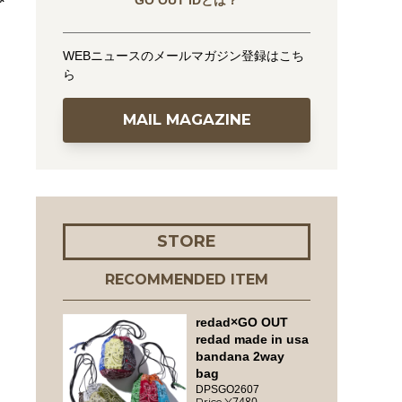
GO OUT IDとは？
WEBニュースのメールマガジン登録はこち
ら
MAIL MAGAZINE
STORE
RECOMMENDED ITEM
redad×GO OUT
redad made in usa
bandana 2way
bag
DPSGO2607
7480