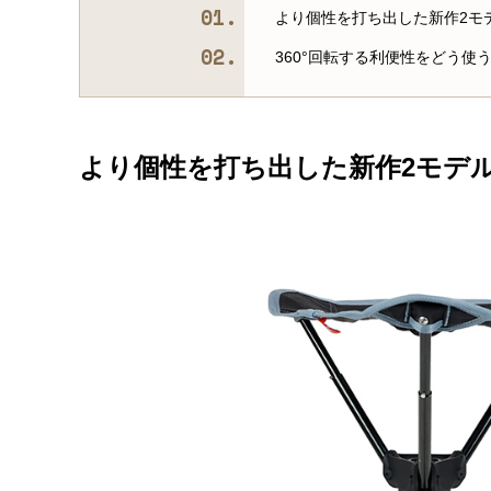
より個性を打ち出した新作2モ
360°回転する利便性をどう使
より個性を打ち出した新作2モデ