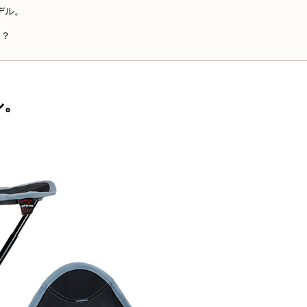
デル。
う？
ル。