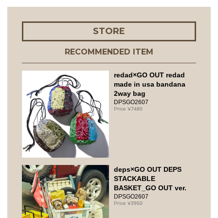
STORE
RECOMMENDED ITEM
redad×GO OUT redad
made in usa bandana
2way bag
DPSGO2607
7480
deps×GO OUT DEPS
STACKABLE
BASKET_GO OUT ver.
DPSGO2607
3950