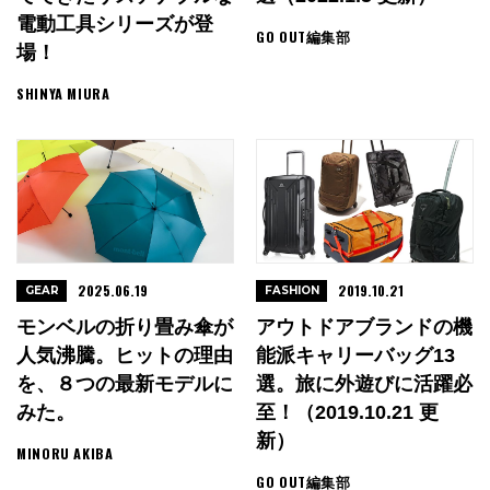
電動工具シリーズが登
GO OUT編集部
場！
SHINYA MIURA
2025.06.19
2019.10.21
GEAR
FASHION
モンベルの折り畳み傘が
アウトドアブランドの機
人気沸騰。ヒットの理由
能派キャリーバッグ13
を、８つの最新モデルに
選。旅に外遊びに活躍必
みた。
至！（2019.10.21 更
新）
MINORU AKIBA
GO OUT編集部