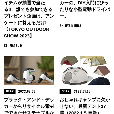
イテムが抽選で当た
カーの、DIY入門にぴっ
る!! 誰でも参加できる
たりな小型電動ドライバ
プレゼント企画は、アン
ー。
ケートに答えるだけ!
SHINYA MIURA
【TOKYO OUTDOOR
SHOW 2023】
KEI MATSUO
2022.07.03
2022.01.05
GEAR
GEAR
ブラック・アンド・デッ
おしゃれキャンプに欠か
カーからリサイクル素材
せない、最新テント27
でできたサステナブルな
選（2022.1.5 更新）