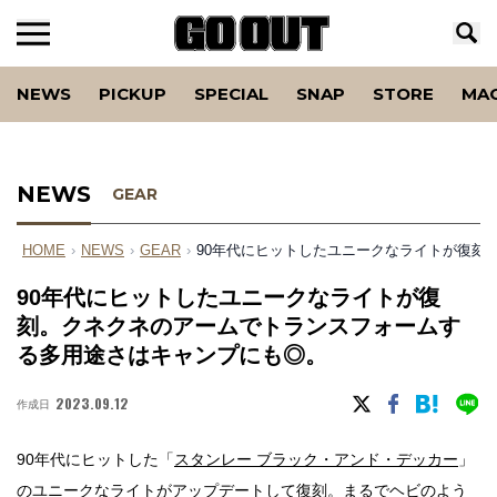
NEWS
PICKUP
SPECIAL
SNAP
STORE
MA
NEWS
GEAR
HOME
›
NEWS
›
GEAR
›
90年代にヒットしたユニークなライトが復刻
90年代にヒットしたユニークなライトが復
刻。クネクネのアームでトランスフォームす
る多用途さはキャンプにも◎。
2023.09.12
作成日
90年代にヒットした「
スタンレー ブラック・アンド・デッカー
」
のユニークなライトがアップデートして復刻。まるでヘビのよう