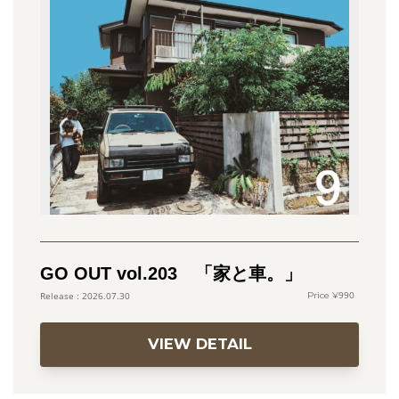
GO OUT vol.203 「家と車。」
990
2026.07.30
VIEW DETAIL