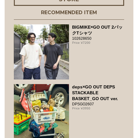
RECOMMENDED ITEM
BIGMIKE×GO OUT 2パッ
クTシャツ
102628650
7200
deps×GO OUT DEPS
STACKABLE
BASKET_GO OUT ver.
DPSGO2607
3950