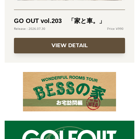
GO OUT vol.203 「家と車。」
990
2026.07.30
VIEW DETAIL