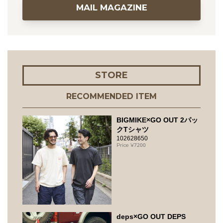
MAIL MAGAZINE
STORE
RECOMMENDED ITEM
BIGMIKE×GO OUT 2パッ
クTシャツ
102628650
7200
deps×GO OUT DEPS