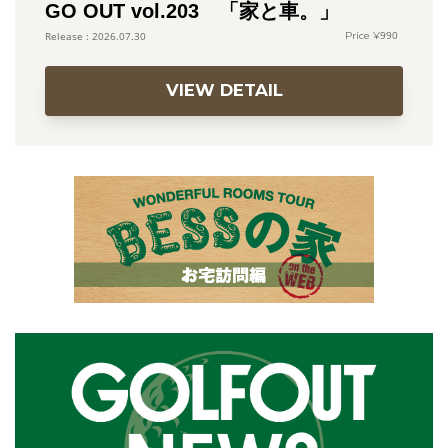
GO OUT vol.203 「家と車。」
990
2026.07.30
VIEW DETAIL