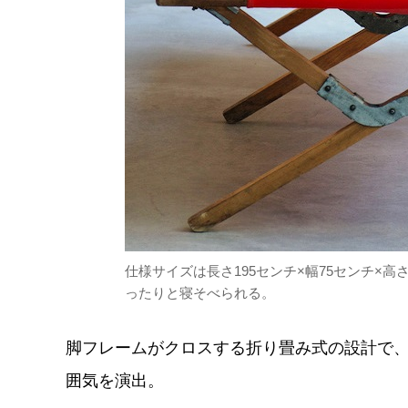
仕様サイズは長さ195センチ×幅75センチ×
ったりと寝そべられる。
脚フレームがクロスする折り畳み式の設計で、
囲気を演出。