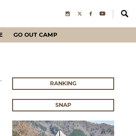
E
GO OUT CAMP
RANKING
SNAP