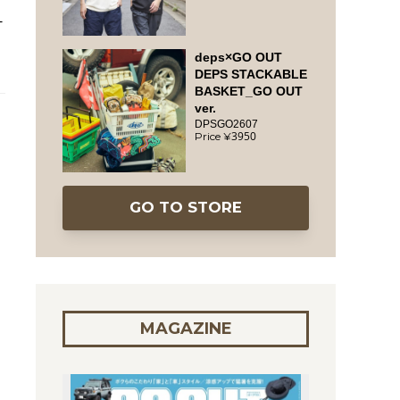
チ
deps×GO OUT
DEPS STACKABLE
BASKET_GO OUT
ver.
DPSGO2607
3950
GO TO STORE
MAGAZINE