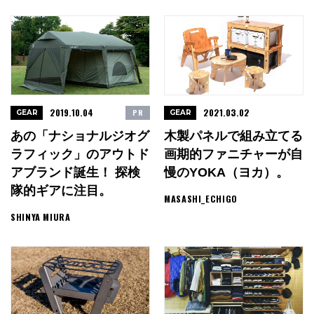
2019.10.04
2021.03.02
PR
GEAR
GEAR
あの「ナショナルジオグ
木製パネルで組み立てる
ラフィック」のアウトド
画期的ファニチャーが自
アブランド誕生！ 探検
慢のYOKA（ヨカ）。
隊的ギアに注目。
MASASHI_ECHIGO
SHINYA MIURA