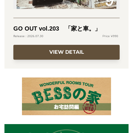
GO OUT vol.203 「家と車。」
990
2026.07.30
VIEW DETAIL