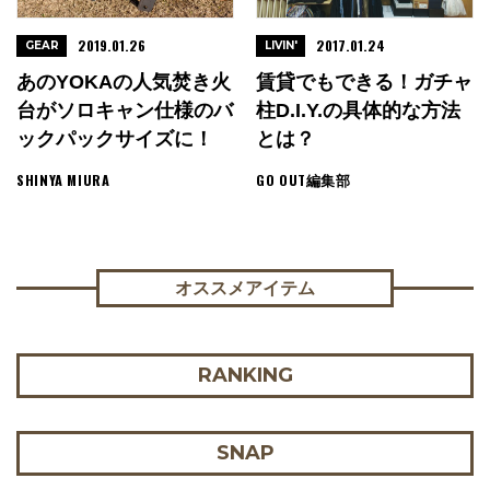
2019.01.26
2017.01.24
GEAR
LIVIN'
あのYOKAの人気焚き火
賃貸でもできる！ガチャ
台がソロキャン仕様のバ
柱D.I.Y.の具体的な方法
ックパックサイズに！
とは？
SHINYA MIURA
GO OUT編集部
オススメアイテム
RANKING
SNAP