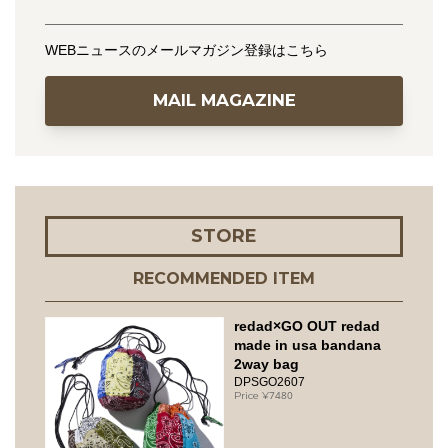
WEBニュースのメールマガジン登録はこちら
MAIL MAGAZINE
STORE
RECOMMENDED ITEM
redad×GO OUT redad
made in usa bandana
2way bag
DPSGO2607
7480