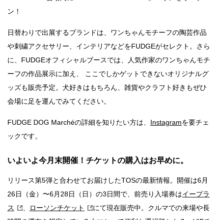
ン！
日替わりで出展するブランドは、ワンちゃんモチーフの陶芸作品
や刺繍アクセサリー、インテリアなどをFUDGEがセレクト。さら
に、FUDGEオフィシャルブースでは、人気作家のワンちゃんモチ
ーフの作品展示に加え、 ここでしかゲットできないオリジナルグ
ッズも販売予定。犬好きはもちろん、雑貨やクラフト好きもぜひ
会場に足を運んでみてください。
FUDGE DOG Marchéの詳細を知りたい方は、
Instagram
を要チェ
ックです。
いよいよ今月末開催！チケットの購入はお早めに。
リリース第5弾と合わせてお届けしたTOSの最新情報。開催は6月
26日（金）〜6月28日（日）の3日間で、前売り入場券は
イープラ
ス
、
ローソンチケット
にて現在販売中。クルマでの来場や長