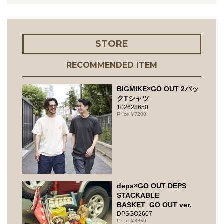
STORE
RECOMMENDED ITEM
BIGMIKE×GO OUT 2パッ
クTシャツ
102628650
7200
deps×GO OUT DEPS
STACKABLE
BASKET_GO OUT ver.
DPSGO2607
3950