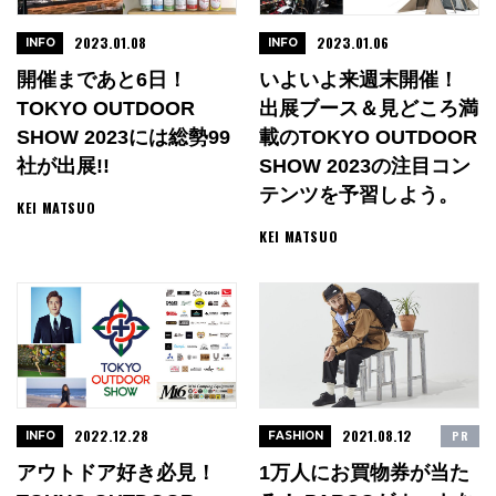
2023.01.08
2023.01.06
INFO
INFO
開催まであと6日！
いよいよ来週末開催！
TOKYO OUTDOOR
出展ブース＆見どころ満
SHOW 2023には総勢99
載のTOKYO OUTDOOR
社が出展!!
SHOW 2023の注目コン
テンツを予習しよう。
KEI MATSUO
KEI MATSUO
2022.12.28
2021.08.12
PR
INFO
FASHION
アウトドア好き必見！
1万人にお買物券が当た