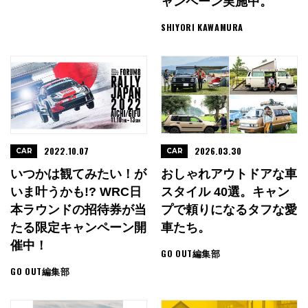
ャンペーン実施中。
SHIYORI KAWAMURA
2022.10.07
2026.03.30
CAR
CAR
いつかは観てみたい！が
おしゃれアウトドアな車
いま叶うかも!? WRC日
スタイル 40選。キャン
本ラウンドの招待券が当
プで頼りになるタフな愛
たる限定キャンペーン開
車たち。
催中！
GO OUT編集部
GO OUT編集部