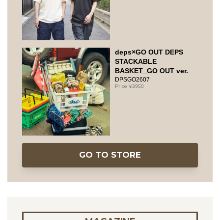
deps×GO OUT DEPS
STACKABLE
BASKET_GO OUT ver.
DPSGO2607
3950
GO TO STORE