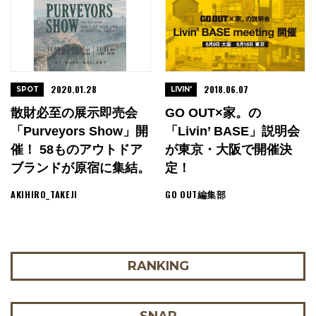
2020.01.28
2018.06.07
SPOT
LIVIN'
散財必至の展示即売会
GO OUT×家。の
「Purveyors Show」開
「Livin’ BASE」説明会
催！ 58ものアウトドア
が東京・大阪で開催決
ブランドが原宿に集結。
定！
AKIHIRO_TAKEJI
GO OUT編集部
RANKING