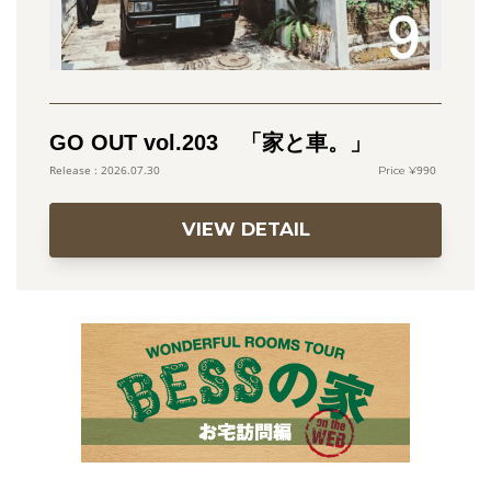
GO OUT vol.203 「家と車。」
990
2026.07.30
VIEW DETAIL