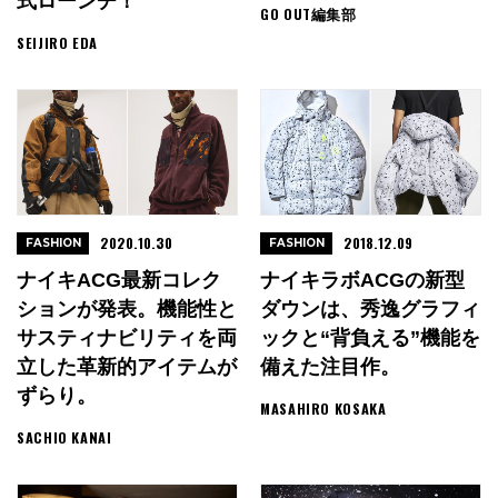
式ローンチ！
GO OUT編集部
SEIJIRO EDA
2020.10.30
2018.12.09
FASHION
FASHION
ナイキACG最新コレク
ナイキラボACGの新型
ションが発表。機能性と
ダウンは、秀逸グラフィ
サスティナビリティを両
ックと“背負える”機能を
立した革新的アイテムが
備えた注目作。
ずらり。
MASAHIRO KOSAKA
SACHIO KANAI