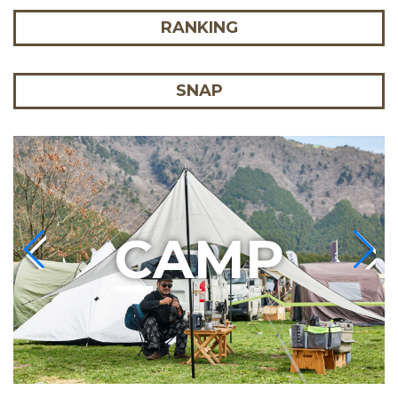
RANKING
SNAP
C
AMP