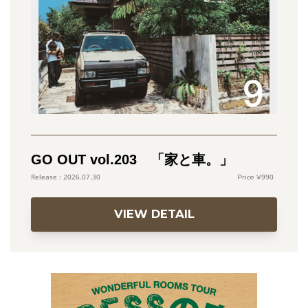
GO OUT vol.203 「家と車。」
990
2026.07.30
VIEW DETAIL