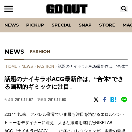
NEWS
PICKUP
SPECIAL
SNAP
STORE
MA
NEWS
FASHION
HOME
›
NEWS
›
FASHION
›
話題のナイキラボACG最新作は、“合体”
話題のナイキラボACG最新作は、“合体”でき
る画期的ギミックに注目。
2018.12.07
2018.12.08
作成日
更新日
2014年以来、アパレル業界でいま最も注目を浴びるエロルソン・
ヒューをデザイナーに迎え、大きな躍進を遂げたNIKELAB
ACG（ナイキラボACG）。この冬のコレクションが、両者の最後