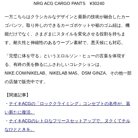
NRG ACG CARGO PANTS ¥30240
一方こちらはクラシカルなデザインと最新の技術が融合したカー
ゴパンツ。取り外しのできるカーゴポケットや裾のゴム紐は、機
能だけでなく、さまざまにスタイルを変化させる役割を持ちま
す。耐久性と伸縮性のあるウーブン素材で、悪天候にも対応。
「完璧に体を守る」というエロルソン・ヒューの言葉を体現す
る、有終の美を飾るにふさわしいコレクションは、
NIKE.COM/NIKELAB、NIKELAB MA5、DSM GINZA、その他一部
の店舗で販売中です。
【関連記事】
・
ナイキACGの「ロッククライミング」コンセプトの名作が、装
い新たに復活。
・
ナイキACGのレトロなフリースセットアップで、ヌクくてチル
なひとときを。