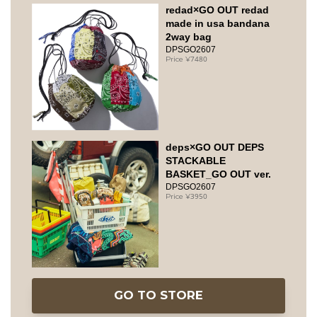
redad×GO OUT redad
made in usa bandana
2way bag
DPSGO2607
7480
deps×GO OUT DEPS
STACKABLE
BASKET_GO OUT ver.
DPSGO2607
3950
GO TO STORE