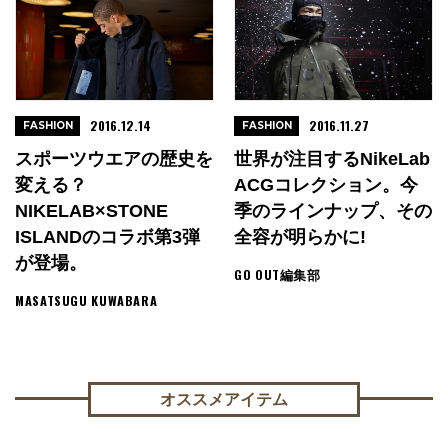
2016.12.14
2016.11.27
FASHION
FASHION
スポーツウエアの歴史を
世界が注目するNikeLab
変える？
ACGコレクション。今
NIKELAB×STONE
季のラインナップ、その
ISLANDのコラボ第3弾
全容が明らかに!
が登場。
GO OUT編集部
MASATSUGU KUWABARA
オススメアイテム