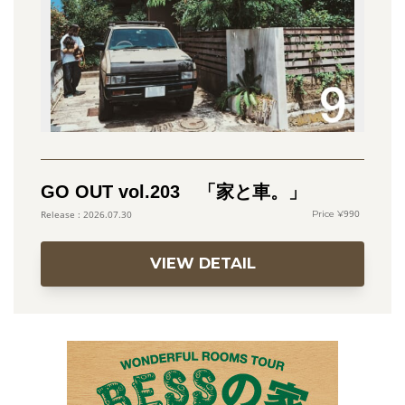
GO OUT vol.203 「家と車。」
990
2026.07.30
VIEW DETAIL