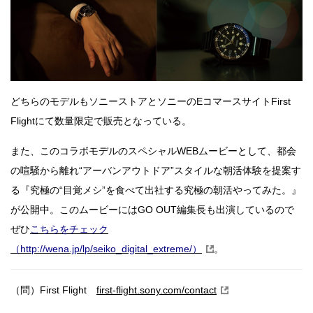
どちらのモデルもソニーストアとソニーのEコマースサイトFirst
Flightにて数量限定で販売となっている。
また、このコラボモデルのスペシャルWEBムービーとして、都会
の喧騒から離れ“アーバンアウトドア”スタイルな朝活体験を提案す
る『究極の“目覚メシ”を食べて出社する究極の朝活やってみた。』
が公開中。このムービーにはGO OUT編集長も出演しているので
ぜひ
こちらをチェック
（http://wena.jp/lp/seiko_digital_extreme/）
。
（問）First Flight
first-flight.sony.com/contact