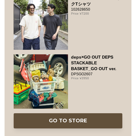
クTシャツ
102628650
7200
deps×GO OUT DEPS
STACKABLE
BASKET_GO OUT ver.
DPSGO2607
3950
GO TO STORE