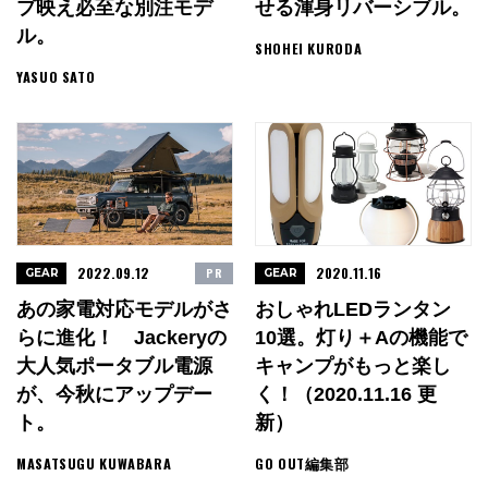
プ映え必至な別注モデ
せる渾身リバーシブル。
ル。
SHOHEI KURODA
YASUO SATO
2022.09.12
2020.11.16
PR
GEAR
GEAR
あの家電対応モデルがさ
おしゃれLEDランタン
らに進化！ Jackeryの
10選。灯り＋αの機能で
大人気ポータブル電源
キャンプがもっと楽し
が、今秋にアップデー
く！（2020.11.16 更
ト。
新）
MASATSUGU KUWABARA
GO OUT編集部