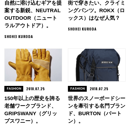
自然に溶け込むギアを提
街で穿きたい、クライミ
案する新鋭、NEUTRAL
ングパンツ。ROKX（ロ
OUTDOOR（ニュート
ックス）はなぜ人気？
ラルアウトドア）。
SHOHEI KURODA
SHOHEI KURODA
2018.07.25
2018.07.25
FASHION
FASHION
150年以上の歴史を誇る
世界のスノーボードシー
老舗ワークブランド、
ンを牽引する名門ブラン
GRIPSWANY（グリッ
ド、BURTON（バート
プスワニー）。
ン）。