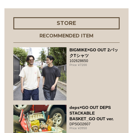
STORE
RECOMMENDED ITEM
BIGMIKE×GO OUT 2パッ
クTシャツ
102628650
7200
deps×GO OUT DEPS
STACKABLE
BASKET_GO OUT ver.
DPSGO2607
3950