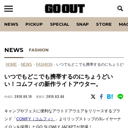
NEWS
PICKUP
SPECIAL
SNAP
STORE
MA
NEWS
FASHION
HOME
›
NEWS
›
FASHION
›
いつでもどこでも携帯するのにちょうどい
いつでもどこでも携帯するのにちょうどい
い！コムフィの新作ライトアウター。
2018.09.19
2019.03.06
作成日
更新日
キャンプやフェスに便利なアウトドアウエアをリリースするブラ
ンド「
COMFY（コムフィ）
」よりリップストップの3レイヤーナ
イロンを採用したGO SLOWLY JACKETが登場！