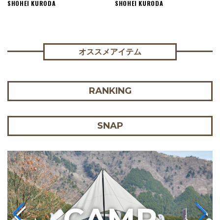
SHOHEI KURODA
SHOHEI KURODA
オススメアイテム
RANKING
SNAP
C
AMP