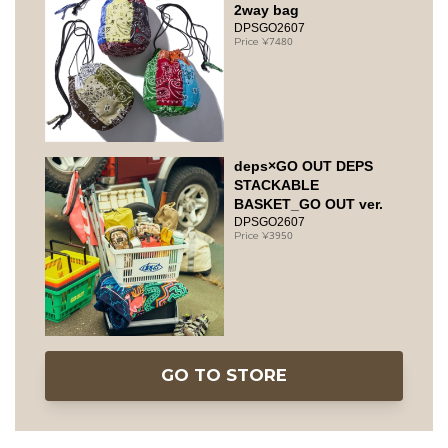
2way bag
DPSGO2607
7480
deps×GO OUT DEPS
STACKABLE
BASKET_GO OUT ver.
DPSGO2607
3950
GO TO STORE