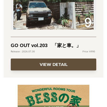
GO OUT vol.203 「家と車。」
990
2026.07.30
VIEW DETAIL