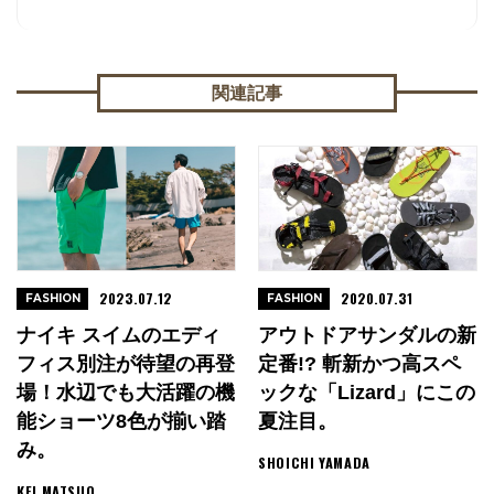
関連記事
2023.07.12
2020.07.31
FASHION
FASHION
ナイキ スイムのエディ
アウトドアサンダルの新
フィス別注が待望の再登
定番!? 斬新かつ高スペ
場！水辺でも大活躍の機
ックな「Lizard」にこの
能ショーツ8色が揃い踏
夏注目。
み。
SHOICHI YAMADA
KEI MATSUO