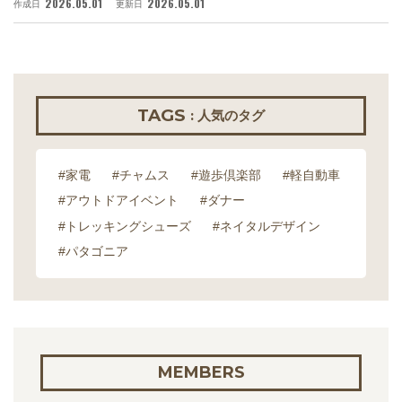
2026.05.01
2026.05.01
作成日
更新日
作
TAGS
: 人気のタグ
#家電
#チャムス
#遊歩倶楽部
#軽自動車
#アウトドアイベント
#ダナー
#トレッキングシューズ
#ネイタルデザイン
#パタゴニア
MEMBERS