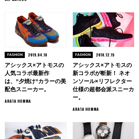
2019.04.18
2018.12.15
FASHION
FASHION
アシックス×アトモスの
アシックス×アトモスの
人気コラボ最新作
新コラボが斬新！ ネオ
は、”夕焼け”カラーの美
ンソール×リフレクター
配色スニーカー。
仕様の超都会派スニーカ
ー。
ARATA HOMMA
ARATA HOMMA