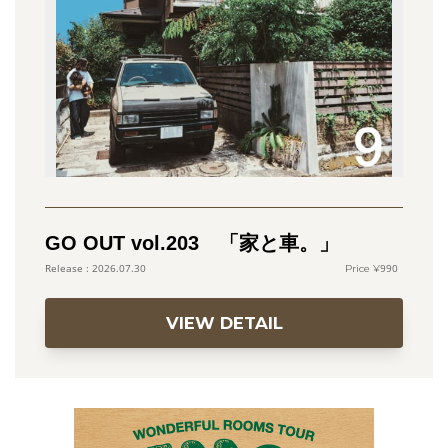
GO OUT vol.203 「家と車。」
990
2026.07.30
VIEW DETAIL