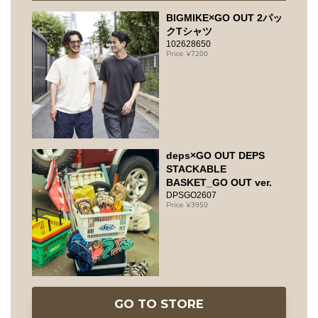
BIGMIKE×GO OUT 2パッ
クTシャツ
102628650
7200
deps×GO OUT DEPS
STACKABLE
BASKET_GO OUT ver.
DPSGO2607
3950
GO TO STORE