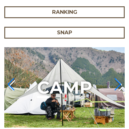
RANKING
SNAP
C
AMP