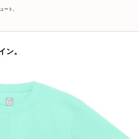
ュート。
イン。