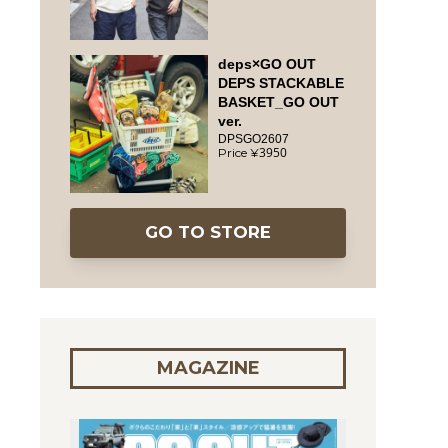
deps×GO OUT
DEPS STACKABLE
BASKET_GO OUT
ver.
DPSGO2607
3950
GO TO STORE
MAGAZINE