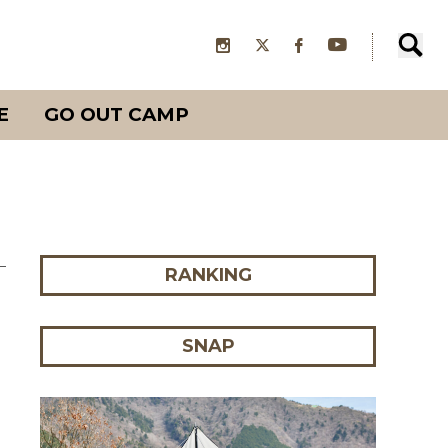
E
GO OUT CAMP
RANKING
SNAP