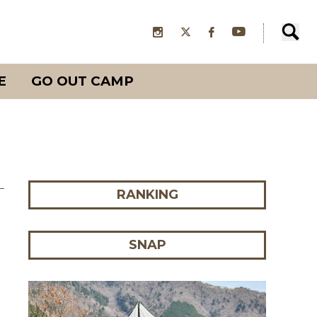
E
GO OUT CAMP
RANKING
SNAP