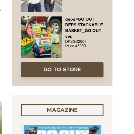
ル
deps×GO OUT
DEPS STACKABLE
BASKET_GO OUT
ver.
DPSGO2607
3950
GO TO STORE
MAGAZINE