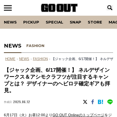
NEWS
PICKUP
SPECIAL
SNAP
STORE
MA
NEWS
FASHION
HOME
›
NEWS
›
FASHION
›
【ジャック企画、6/17開催！】 ネルデ
【ジャック企画、6/17開催！】 ネルデザイン
ワークス＆アシモクラフツが注目するキャン
プとは？ デザイナーのヘビロテ確定ギアも拝
見。
2025.06.12
作成日
6月17日（火）お昼12:00より
GO OUT Onlineのトップページ
をジ