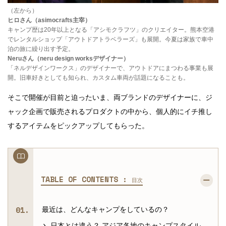
（左から）
ヒロさん（asimocrafts主宰）
キャンプ歴は20年以上となる「アシモクラフツ」のクリエイター。熊本空港
でレンタルショップ「アウトドアトラベラーズ」も展開。今夏は家族で車中
泊の旅に繰り出す予定。
Neruさん（neru design worksデザイナー）
「ネルデザインワークス」のデザイナーで、アウトドアにまつわる事業も展
開。旧車好きとしても知られ、カスタム車両が話題になることも。
そこで開催が目前と迫ったいま、両ブランドのデザイナーに、ジ
ャック企画で販売されるプロダクトの中から、個人的にイチ推し
するアイテムをピックアップしてもらった。
TABLE OF CONTENTS :
目次
最近は、どんなキャンプをしているの？
日本とは違う？ アジア各地のキャンプスタイル。