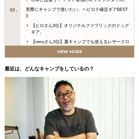
実際にキャンプで使いたい、ヘビロテ確定ギアBEST
3
【ヒロさん3位】オリジナルファブリックのドッグ
ギア。
【neruさん3位】夏キャンプでも使えるレザークロ
ッグ。
VIEW MORE
【ヒロさん2位】革新的ギミックを備えたメタルパ
ーツ。
最近は、どんなキャンプをしているの？
【neruさん2位】ヴィンテージのディテールを忠実
に再現。
【ヒロさん1位】軽量かつ実用性に優れたギアカー
ゴ。
【neruさん1位】3年の歳月を費やした鋳造ランタ
ン。
ギアで繋がる、アジア交流キャンプを開催？
ジャック企画は6月17日（火）のお昼12時から！