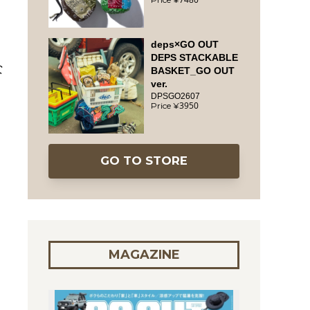
deps×GO OUT
DEPS STACKABLE
な
BASKET_GO OUT
ver.
DPSGO2607
3950
GO TO STORE
MAGAZINE