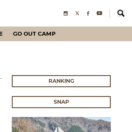
E
GO OUT CAMP
RANKING
SNAP