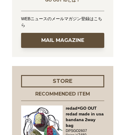
GO OUT IDとは？
WEBニュースのメールマガジン登録はこち
ら
MAIL MAGAZINE
STORE
RECOMMENDED ITEM
redad×GO OUT
redad made in usa
bandana 2way
bag
DPSGO2607
7480