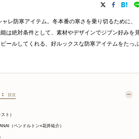
シャレ防寒アイテム。冬本番の寒さを乗り切るために、
機能は絶対条件として、素材やデザインでジブン好みを
アピールしてくれる、好ルックスな防寒アイテムをたっ
S :
目次
マレスト）
KE HANAI（ペンドルトン×花井祐介）
ク）