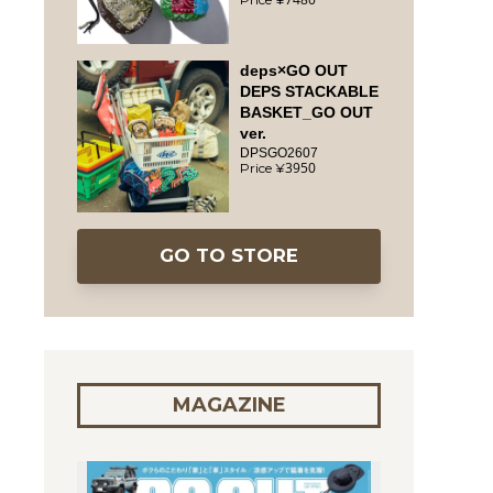
deps×GO OUT
DEPS STACKABLE
BASKET_GO OUT
ver.
DPSGO2607
3950
GO TO STORE
MAGAZINE