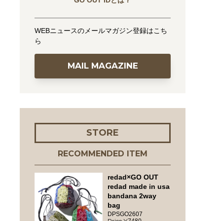
GO OUT IDとは？
WEBニュースのメールマガジン登録はこち
ら
MAIL MAGAZINE
STORE
RECOMMENDED ITEM
redad×GO OUT
redad made in usa
bandana 2way
bag
DPSGO2607
7480