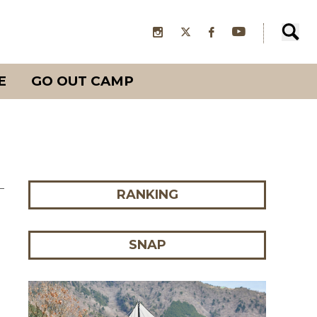
E
GO OUT CAMP
RANKING
SNAP