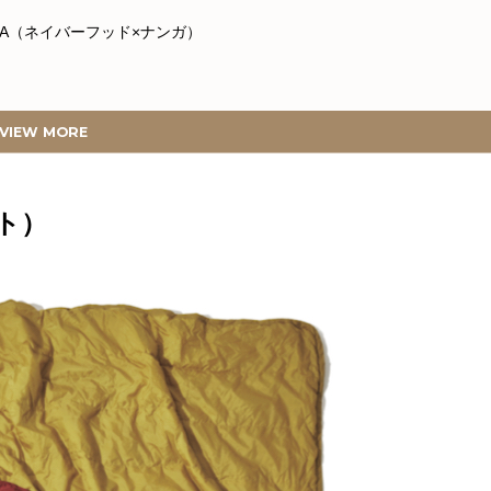
NANGA（ネイバーフッド×ナンガ）
VIEW MORE
（ザ・ノース・フェイス）
スト）
ールドマウンテン）