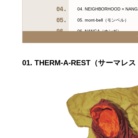
04. NEIGHBORHOOD × 
05. mont-bell（モンベル）
06. NANGA（ナンガ）
07. THE NORTH FACE
08. Patagonia（パタゴニア）
01. THERM-A-REST（サーマレ
09. OLD MOUNTAIN（オ