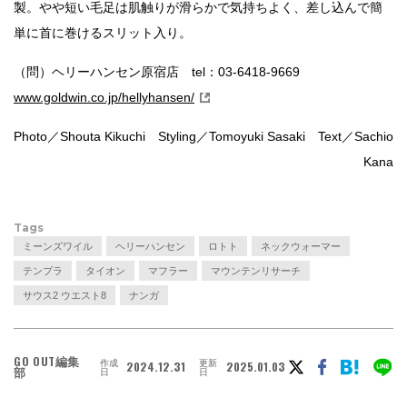
製。やや短い毛足は肌触りが滑らかで気持ちよく、差し込んで簡
単に首に巻けるスリット入り。
（問）ヘリーハンセン原宿店 tel：03-6418-9669
www.goldwin.co.jp/hellyhansen/
Photo／Shouta Kikuchi Styling／Tomoyuki Sasaki Text／Sachio
Kana
Tags
ミーンズワイル
ヘリーハンセン
ロトト
ネックウォーマー
テンプラ
タイオン
マフラー
マウンテンリサーチ
サウス2 ウエスト8
ナンガ
GO OUT編集
作成
更新
2024.12.31
2025.01.03
部
日
日