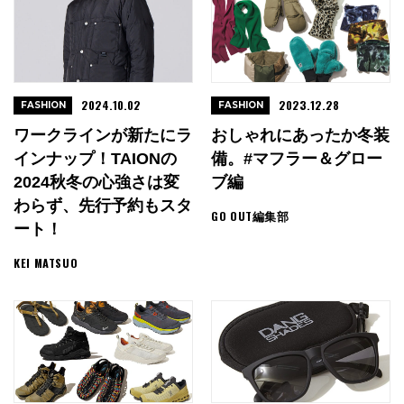
2024.10.02
2023.12.28
FASHION
FASHION
ワークラインが新たにラ
おしゃれにあったか冬装
インナップ！TAIONの
備。#マフラー＆グロー
2024秋冬の心強さは変
ブ編
わらず、先行予約もスタ
GO OUT編集部
ート！
KEI MATSUO