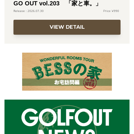
GO OUT vol.203 「家と車。」
990
2026.07.30
VIEW DETAIL