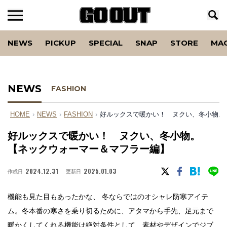
NEWS
PICKUP
SPECIAL
SNAP
STORE
MA
NEWS
FASHION
HOME
›
NEWS
›
FASHION
›
好ルックスで暖かい！ ヌクい、冬小物。
好ルックスで暖かい！ ヌクい、冬小物。
【ネックウォーマー＆マフラー編】
2024.12.31
2025.01.03
作成日
更新日
機能も見た目もあったかな、 冬ならではのオシャレ防寒アイテ
ム。冬本番の寒さを乗り切るために、アタマから手先、足元まで
暖かくしてくれる機能は絶対条件として、素材やデザインでジブ