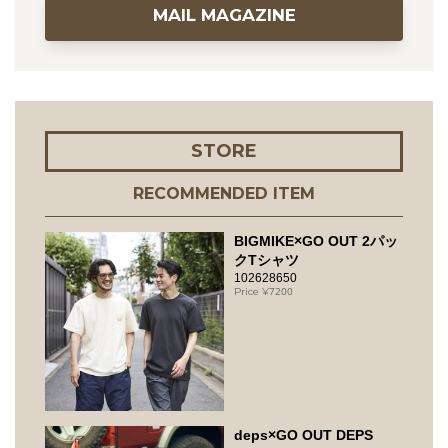
MAIL MAGAZINE
STORE
RECOMMENDED ITEM
BIGMIKE×GO OUT 2パッ
クTシャツ
102628650
7200
deps×GO OUT DEPS