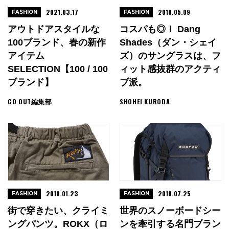
2021.03.17
2018.05.09
FASHION
FASHION
アウトドアスタイルな
コスパも◎！ Dang
100ブランド、春の新作
Shades（ダン・シェイ
アイテム
ズ）のサングラスは、フ
SELECTION【100 / 100
ィット感抜群のアクティ
ブランド】
ブ派。
GO OUT編集部
SHOHEI KURODA
2018.01.23
2018.07.25
FASHION
FASHION
街で穿きたい、クライミ
世界のスノーボードシー
ングパンツ。ROKX（ロ
ンを牽引する名門ブラン