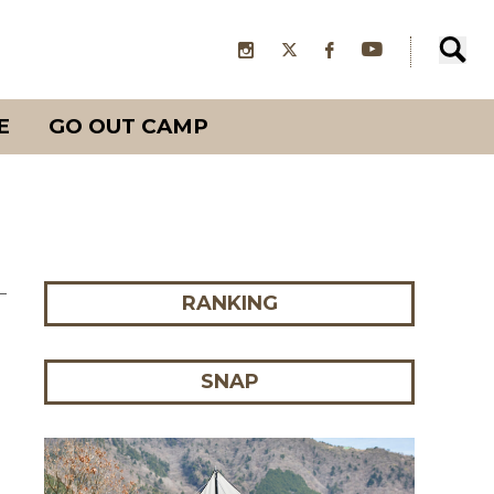
E
GO OUT CAMP
RANKING
SNAP