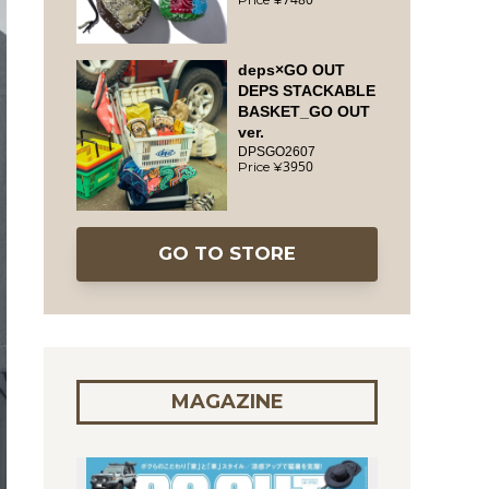
deps×GO OUT
DEPS STACKABLE
BASKET_GO OUT
ver.
DPSGO2607
3950
GO TO STORE
MAGAZINE