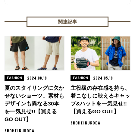
関連記事
2024.08.18
2024.05.18
FASHION
FASHION
夏のスタイリングに欠か
主役級の存在感を持ち、
せないショーツ。素材も
着こなしに映えるキャッ
デザインも異なる30本
プ&ハットを一気見せ!!
を一気見せ!!【買える
【買えるGO OUT】
GO OUT】
SHOHEI KURODA
SHOHEI KURODA