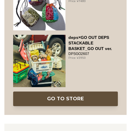
7480
deps×GO OUT DEPS
STACKABLE
BASKET_GO OUT ver.
DPSGO2607
3950
GO TO STORE