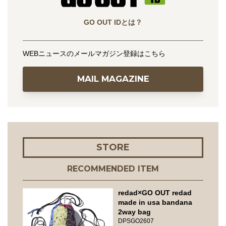
GO OUT IDとは？
WEBニュースのメールマガジン登録はこちら
MAIL MAGAZINE
STORE
RECOMMENDED ITEM
redad×GO OUT redad
made in usa bandana
2way bag
DPSGO2607