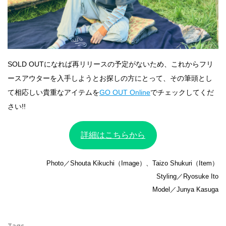
SOLD OUTになれば再リリースの予定がないため、これからフリ
ースアウターを入手しようとお探しの方にとって、その筆頭とし
て相応しい貴重なアイテムを
GO OUT Online
でチェックしてくだ
さい!!
詳細はこちらから
Photo／Shouta Kikuchi（Image）、Taizo Shukuri（Item）
Styling／Ryosuke Ito
Model／Junya Kasuga
Tags