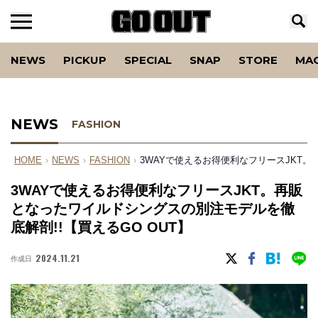
NEWS
PICKUP
SPECIAL
SNAP
STORE
MA
NEWS
FASHION
HOME
›
NEWS
›
FASHION
›
3WAYで使えるお得便利なフリースJKT。
3WAYで使えるお得便利なフリースJKT。再販
となったワイルドシングスの別注モデルを徹
底解剖!!【買えるGO OUT】
2024.11.21
作成日