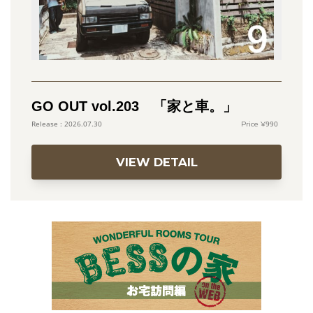
GO OUT vol.203 「家と車。」
990
2026.07.30
VIEW DETAIL