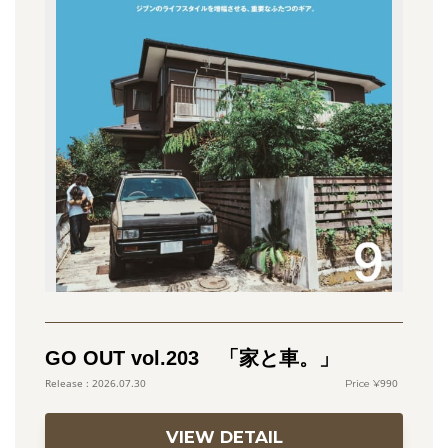
GO OUT vol.203 「家と車。」
990
2026.07.30
VIEW DETAIL