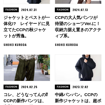
2024.07.31
2024.07.13
FASHION
FASHION
ジャケットとベストが一
CCPの大人気パンツが
体化!? レイヤードに見
待望のショーツver.に！
立てたCCPの秋ジャケ
収納力据え置きのアクテ
ットが秀逸。
ィブ系。
SHOHEI KURODA
SHOHEI KURODA
2024.02.25
2023.12.02
FASHION
FASHION
コレ、どうなってんの⁉︎
中綿パンパン。CCPの
CCPの新作パンツは、
新作ジャケットは、超ボ