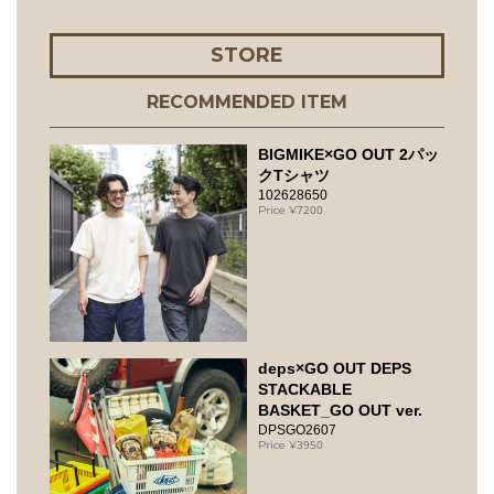
STORE
RECOMMENDED ITEM
BIGMIKE×GO OUT 2パッ
クTシャツ
102628650
7200
deps×GO OUT DEPS
STACKABLE
BASKET_GO OUT ver.
DPSGO2607
3950