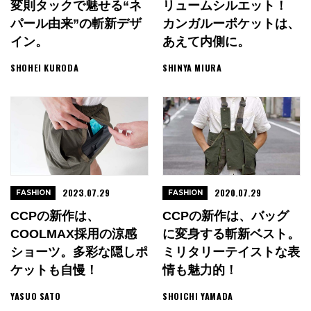
変則タックで魅せる“ネ
リュームシルエット！
パール由来”の斬新デザ
カンガルーポケットは、
イン。
あえて内側に。
SHOHEI KURODA
SHINYA MIURA
2023.07.29
2020.07.29
FASHION
FASHION
CCPの新作は、
CCPの新作は、バッグ
COOLMAX採用の涼感
に変身する斬新ベスト。
ショーツ。多彩な隠しポ
ミリタリーテイストな表
ケットも自慢！
情も魅力的！
YASUO SATO
SHOICHI YAMADA