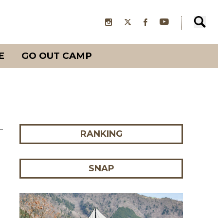
E
GO OUT CAMP
RANKING
SNAP