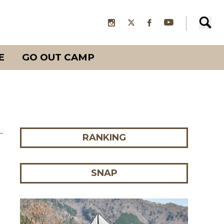
E
GO OUT CAMP
RANKING
SNAP