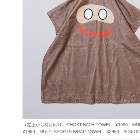
（左上から時計回り）GHOST BATH TOWEL ¥3960、MULTI 
¥1980、MULTI SPORTS WRAP TOWEL ¥3960、BIGFOO