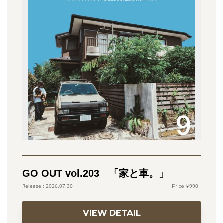
GO OUT vol.203 「家と車。」
990
2026.07.30
VIEW DETAIL