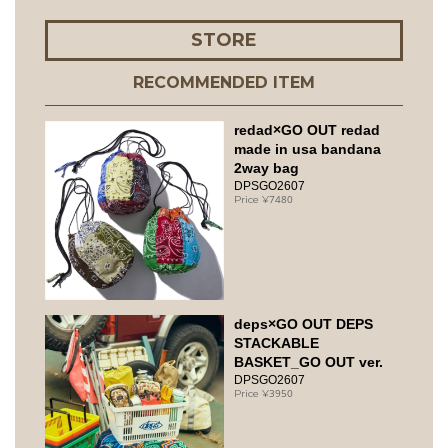
STORE
RECOMMENDED ITEM
redad×GO OUT redad
made in usa bandana
2way bag
DPSGO2607
7480
deps×GO OUT DEPS
STACKABLE
BASKET_GO OUT ver.
DPSGO2607
3950