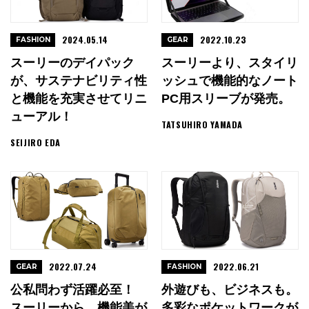
2024.05.14
2022.10.23
FASHION
GEAR
スーリーのデイパック
スーリーより、スタイリ
が、サステナビリティ性
ッシュで機能的なノート
と機能を充実させてリニ
PC用スリーブが発売。
ューアル！
TATSUHIRO YAMADA
SEIJIRO EDA
2022.07.24
2022.06.21
GEAR
FASHION
公私問わず活躍必至！
外遊びも、ビジネスも。
スーリーから、機能美が
多彩なポケットワークが