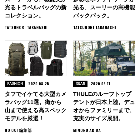
光るトラベルバッグの新
光る、スーリーの高機能
コレクション。
バックパック。
TATSUNORI TAKANASHI
TATSUNORI TAKANASHI
2020.08.25
2020.06.11
FASHION
GEAR
タフでイケてる大型カメ
THULEのルーフトップ
ラバッグ11選。街から
テントが日本上陸。デュ
山まで使える高スペック
オからファミリーまで、
モデルを厳選！
充実のサイズ展開。
GO OUT編集部
MINORU AKIBA