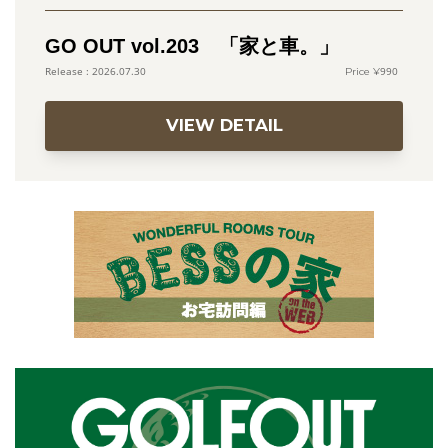
GO OUT vol.203 「家と車。」
990
2026.07.30
VIEW DETAIL