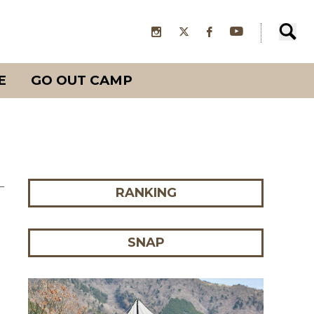
E
GO OUT CAMP
RANKING
SNAP