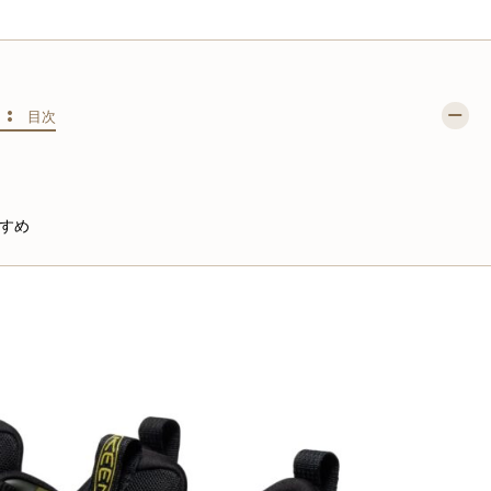
S :
目次
すめ