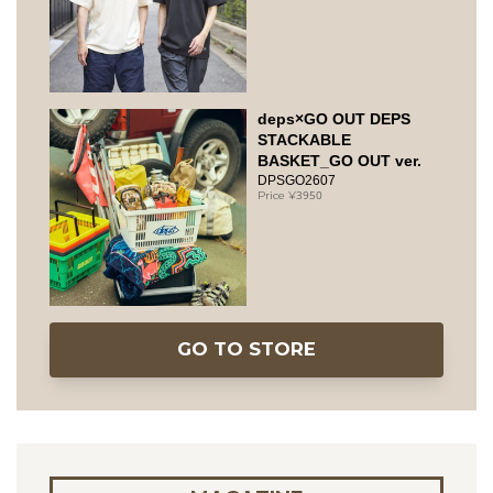
deps×GO OUT DEPS
STACKABLE
BASKET_GO OUT ver.
DPSGO2607
3950
GO TO STORE