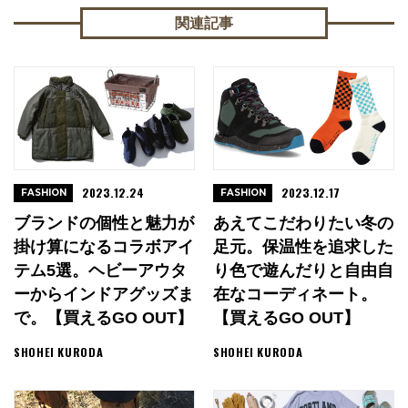
関連記事
2023.12.24
2023.12.17
FASHION
FASHION
ブランドの個性と魅力が
あえてこだわりたい冬の
掛け算になるコラボアイ
足元。保温性を追求した
テム5選。ヘビーアウタ
り色で遊んだりと自由自
ーからインドアグッズま
在なコーディネート。
で。【買えるGO OUT】
【買えるGO OUT】
SHOHEI KURODA
SHOHEI KURODA