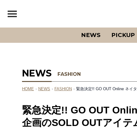
NEWS
PICKUP
NEWS
FASHION
HOME
›
NEWS
›
FASHION
›
緊急決定!! GO OUT Onlin
緊急決定!! GO OUT O
企画のSOLD OUTアイ