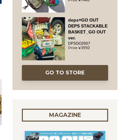
deps×GO OUT
DEPS STACKABLE
BASKET_GO OUT
ver.
ン
DPSGO2607
テ
3950
GO TO STORE
MAGAZINE