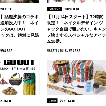
23.11.14
2023.11.13
FASHION
催】話題沸騰のコラボ
【11月14日スタート】72時間
を追加投入中！ ネイ
限定！ ネイタルデザイン ジ
ンのGO OUT
ャック企画で狙いたい、キャ
eジャックは、絶対に見逃
プ映えするスペシャルなアイ
ム15選。
UWABARA
MASATSUGU KUWABARA
21.03.18
2021.03.15
GEAR