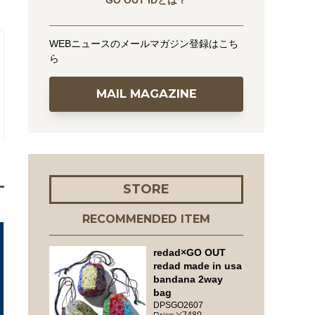
GO OUT IDとは？
WEBニュースのメールマガジン登録はこち
ら
MAIL MAGAZINE
STORE
RECOMMENDED ITEM
redad×GO OUT
redad made in usa
bandana 2way
bag
DPSGO2607
7480