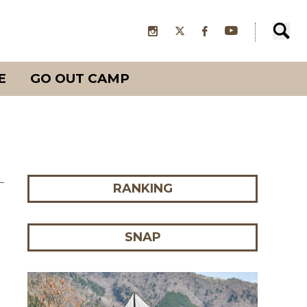
E
GO OUT CAMP
RANKING
SNAP