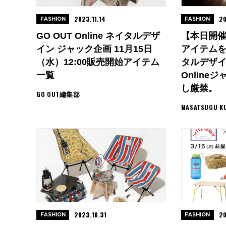
2023.11.14
20
FASHION
FASHION
GO OUT Online ネイタルデザ
【本日開
イン ジャック企画 11月15日
アイテム
（水）12:00販売開始アイテム
タルデザイ
一覧
Onlin
し厳禁。
GO OUT編集部
MASATSUGU K
2023.10.31
20
FASHION
FASHION