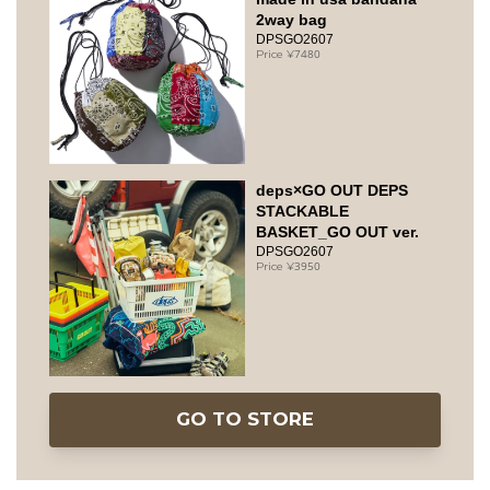
2way bag
DPSGO2607
7480
deps×GO OUT DEPS
STACKABLE
BASKET_GO OUT ver.
DPSGO2607
3950
GO TO STORE