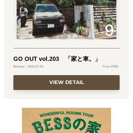
GO OUT vol.203 「家と車。」
990
2026.07.30
VIEW DETAIL