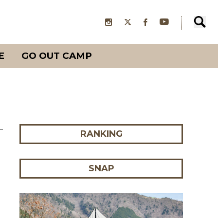
E
GO OUT CAMP
RANKING
SNAP