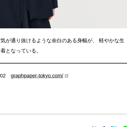
気が通り抜けるような余白のある身幅が、 軽やかな生
一着となっている。
9402
graphpaper-tokyo.com/