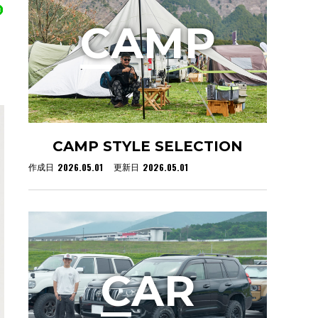
C
AMP
」
CAMP STYLE SELECTION
2026.05.01
2026.05.01
作成日
更新日
C
AR