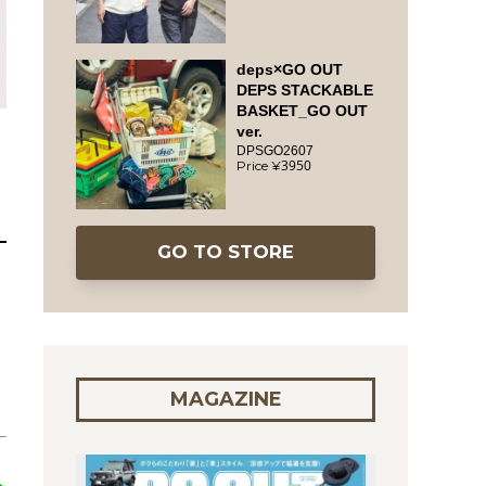
deps×GO OUT
DEPS STACKABLE
BASKET_GO OUT
ver.
DPSGO2607
3950
GO TO STORE
MAGAZINE