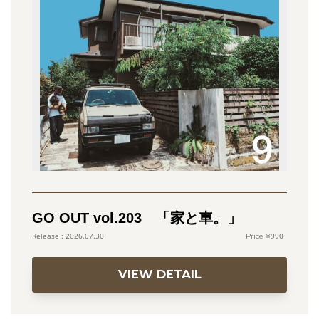
GO OUT vol.203 「家と車。」
990
2026.07.30
VIEW DETAIL