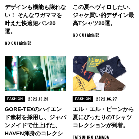
デザインも機能も譲れな
この夏ヘヴィロしたい、
い！ そんなワガママを
ジャケ買い的デザイン最
叶えた快適短パン20
高Tシャツ20選。
選。
GO OUT編集部
GO OUT編集部
2022.10.20
2022.06.27
FASHION
FASHION
GORE-TEXのハイエン
エル・エル・ビーンから
ド素材を採用し、ジャパ
夏にぴったりのTシャツ
ンメイドで仕上げた、
コレクションが到着。
HAVEN渾身のコレクシ
TATSUHIRO YAMADA