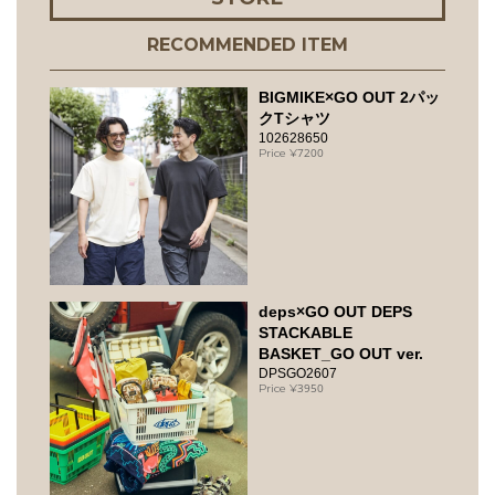
RECOMMENDED ITEM
BIGMIKE×GO OUT 2パッ
クTシャツ
102628650
7200
deps×GO OUT DEPS
STACKABLE
BASKET_GO OUT ver.
DPSGO2607
3950