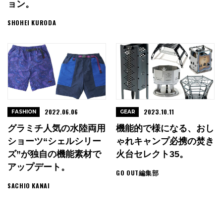
ョン。
SHOHEI KURODA
2022.06.06
2023.10.11
FASHION
GEAR
グラミチ人気の水陸両用
機能的で様になる、おし
ショーツ“シェルシリー
ゃれキャンプ必携の焚き
ズ”が独自の機能素材で
火台セレクト35。
アップデート。
GO OUT編集部
SACHIO KANAI