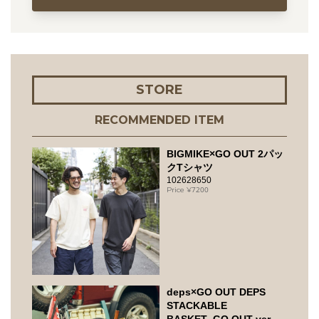
STORE
RECOMMENDED ITEM
BIGMIKE×GO OUT 2パッ
クTシャツ
102628650
7200
deps×GO OUT DEPS
STACKABLE