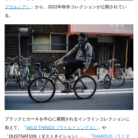
ブガルシア）
」から、2022年秋冬コレクションが公開されてい
る。
ブラックとカーキを中心に展開されるインラインコレクションに
加えて、「
WILD THINGS（ワイルドシングス）
」や
「DUSTNATION（ダストネイション）」、「
RAMIDUS（ラミダ