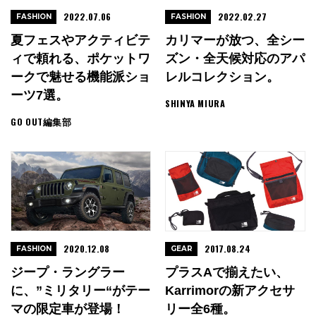
2022.07.06
2022.02.27
FASHION
FASHION
夏フェスやアクティビテ
カリマーが放つ、全シー
ィで頼れる、ポケットワ
ズン・全天候対応のアパ
ークで魅せる機能派ショ
レルコレクション。
ーツ7選。
SHINYA MIURA
GO OUT編集部
2020.12.08
2017.08.24
FASHION
GEAR
ジープ・ラングラー
プラスαで揃えたい、
に、”ミリタリー“がテー
Karrimorの新アクセサ
マの限定車が登場！
リー全6種。