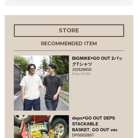
STORE
RECOMMENDED ITEM
BIGMIKE×GO OUT 2パッ
クTシャツ
102628650
7200
deps×GO OUT DEPS
STACKABLE
BASKET_GO OUT ver.
DPSGO2607