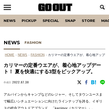
NEWS
PICKUP
SPECIAL
SNAP
STORE
MA
NEWS
FASHION
HOME
›
NEWS
›
FASHION
›
カリマーの定番ウエアが、着心地アップデ
カリマーの定番ウエアが、着心地アップデー
ト！ 夏を快適にする3型をピックアップ。
2022.07.30
作成日
アルパインからキャンプなどのレジャー、そしてタウンユースま
で幅広いシチュエーションに向けたラインナップを誇る、イギリ
スの総合アウトドアブランド、「
karrimor（カリマー）
」。