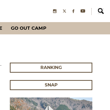
E
GO OUT CAMP
RANKING
SNAP