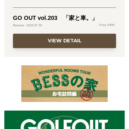
GO OUT vol.203 「家と車。」
990
2026.07.30
VIEW DETAIL