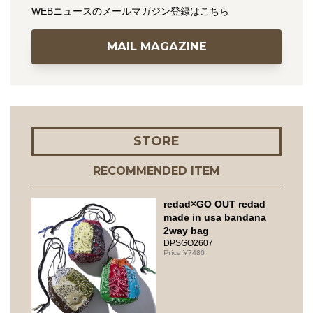
WEBニュースのメールマガジン登録はこちら
MAIL MAGAZINE
STORE
RECOMMENDED ITEM
redad×GO OUT redad
made in usa bandana
2way bag
DPSGO2607
7480