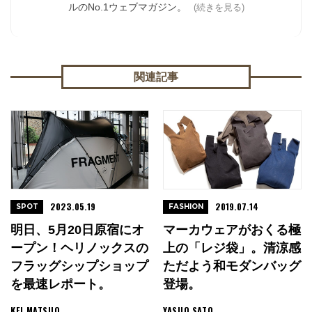
ルのNo.1ウェブマガジン。
(続きを見る)
関連記事
2023.05.19
2019.07.14
SPOT
FASHION
明日、5月20日原宿にオ
マーカウェアがおくる極
ープン！ヘリノックスの
上の「レジ袋」。清涼感
フラッグシップショップ
ただよう和モダンバッグ
を最速レポート。
登場。
KEI MATSUO
YASUO SATO