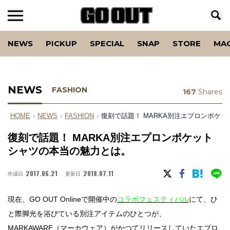
NEWS
PICKUP
SPECIAL
SNAP
STORE
MA
NEWS
FASHION
167
Shares
HOME
›
NEWS
›
FASHION
›
復刻で話題！ MARKA別注エプロンポケ
復刻で話題！ MARKA別注エプロンポケット
シャツの本当の魅力とは。
2017.06.21
2018.07.11
作成日
更新日
現在、GO OUT Onlineで開催中の
コラボフェスティバル
にて、ひ
と際脚光を浴びている別注アイテムのひとつが、
MARKAWARE（マーカウェア）がかつてリリースしていたエプロ