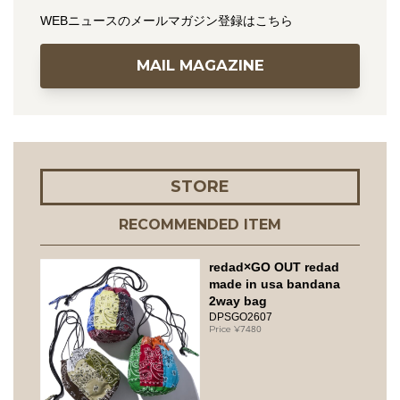
WEBニュースのメールマガジン登録はこちら
MAIL MAGAZINE
STORE
RECOMMENDED ITEM
redad×GO OUT redad
made in usa bandana
2way bag
DPSGO2607
7480