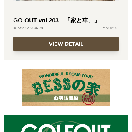
GO OUT vol.203 「家と車。」
990
2026.07.30
VIEW DETAIL