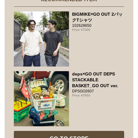
BIGMIKE×GO OUT 2パッ
クTシャツ
102628650
7200
deps×GO OUT DEPS
STACKABLE
BASKET_GO OUT ver.
DPSGO2607
3950