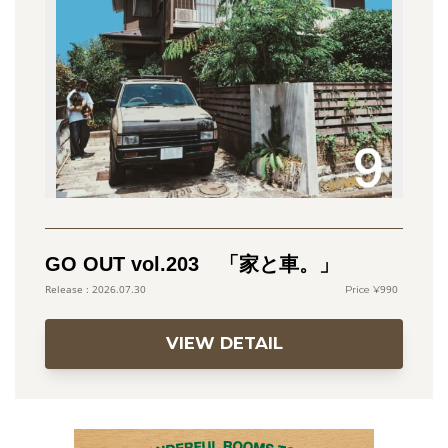
GO OUT vol.203 「家と車。」
990
2026.07.30
VIEW DETAIL