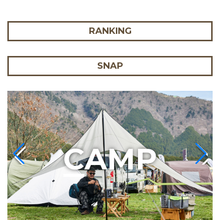
RANKING
SNAP
C
AMP