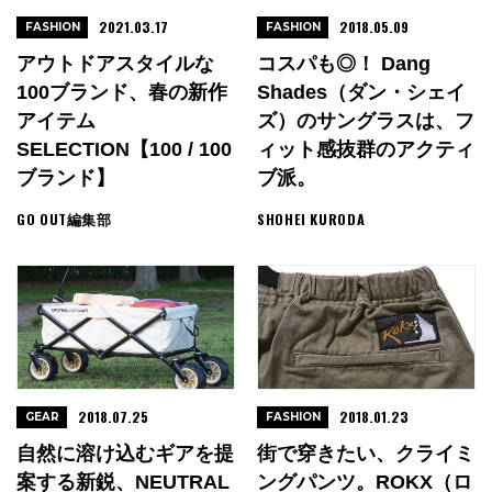
2021.03.17
2018.05.09
FASHION
FASHION
アウトドアスタイルな
コスパも◎！ Dang
100ブランド、春の新作
Shades（ダン・シェイ
アイテム
ズ）のサングラスは、フ
SELECTION【100 / 100
ィット感抜群のアクティ
ブランド】
ブ派。
GO OUT編集部
SHOHEI KURODA
2018.07.25
2018.01.23
GEAR
FASHION
自然に溶け込むギアを提
街で穿きたい、クライミ
案する新鋭、NEUTRAL
ングパンツ。ROKX（ロ