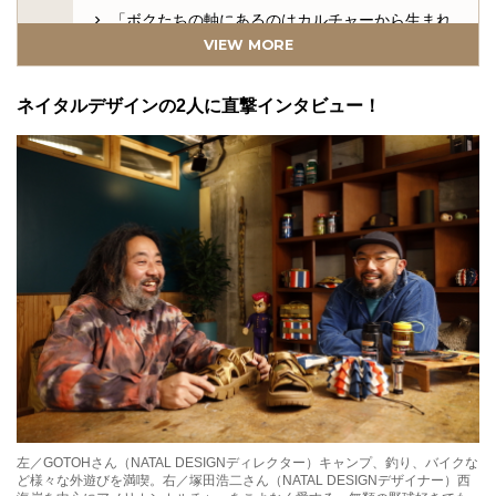
「ボクたちの軸にあるのはカルチャーから生まれ
るデザイン」。
VIEW MORE
「オンラインだけでもお祭り騒ぎの3日間を楽しん
でもらえれば」。
ネイタルデザインの2人に直撃インタビュー！
ネイタルジャック企画は、3月15日（月）お昼12時か
らスタート！
左／GOTOHさん（NATAL DESIGNディレクター）キャンプ、釣り、バイクな
ど様々な外遊びを満喫。右／塚田浩二さん（NATAL DESIGNデザイナー）西