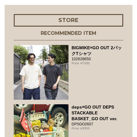
STORE
RECOMMENDED ITEM
BIGMIKE×GO OUT 2パッ
クTシャツ
102628650
7200
deps×GO OUT DEPS
STACKABLE
BASKET_GO OUT ver.
DPSGO2607
3950