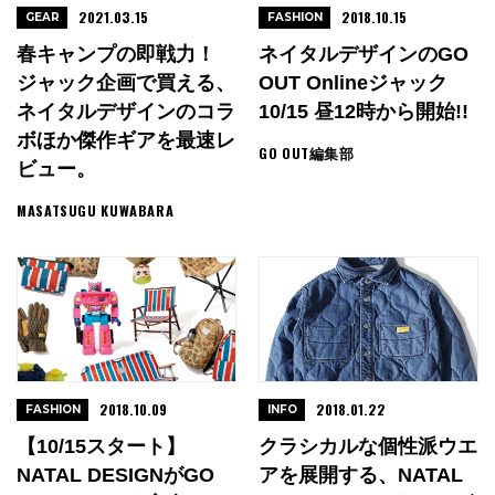
2021.03.15
2018.10.15
GEAR
FASHION
春キャンプの即戦力！
ネイタルデザインのGO
ジャック企画で買える、
OUT Onlineジャック
ネイタルデザインのコラ
10/15 昼12時から開始!!
ボほか傑作ギアを最速レ
GO OUT編集部
ビュー。
MASATSUGU KUWABARA
2018.10.09
2018.01.22
FASHION
INFO
【10/15スタート】
クラシカルな個性派ウエ
NATAL DESIGNがGO
アを展開する、NATAL