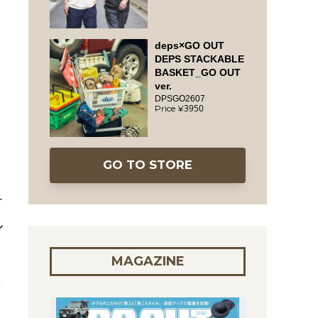
deps×GO OUT
DEPS STACKABLE
BASKET_GO OUT
ver.
DPSGO2607
3950
GO TO STORE
テ
ル
MAGAZINE