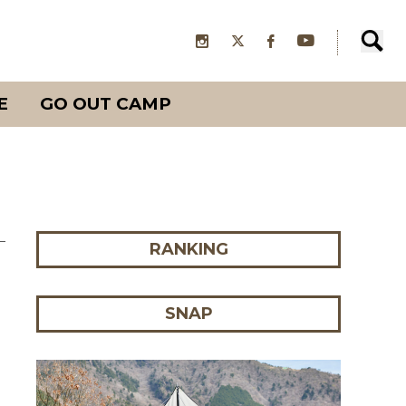
E
GO OUT CAMP
RANKING
SNAP